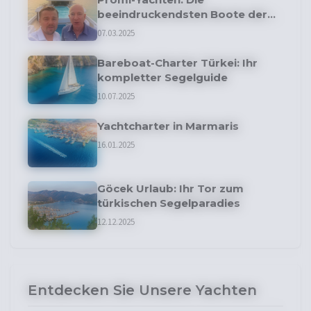
beeindruckendsten Boote der
Stars
07.03.2025
Bareboat-Charter Türkei: Ihr
kompletter Segelguide
10.07.2025
Yachtcharter in Marmaris
16.01.2025
Göcek Urlaub: Ihr Tor zum
türkischen Segelparadies
12.12.2025
Entdecken Sie Unsere Yachten