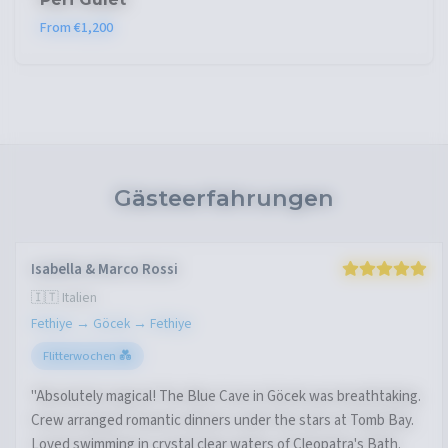
From €1,200
Gästeerfahrungen
Isabella & Marco Rossi
🇮🇹 Italien
Fethiye → Göcek → Fethiye
Flitterwochen 💑
"Absolutely magical! The Blue Cave in Göcek was breathtaking.
Crew arranged romantic dinners under the stars at Tomb Bay.
Loved swimming in crystal clear waters of Cleopatra's Bath.