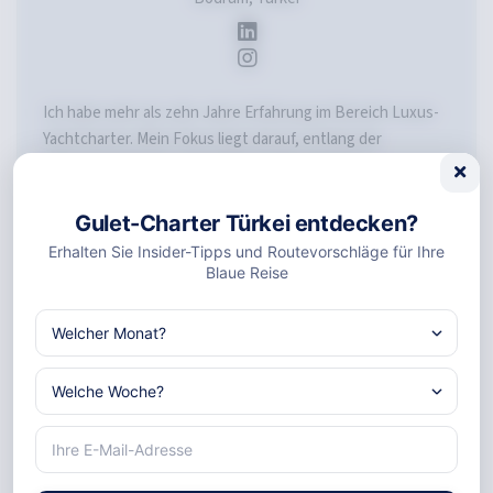
Ich habe mehr als zehn Jahre Erfahrung im Bereich Luxus-
Yachtcharter. Mein Fokus liegt darauf, entlang der
türkischen Riviera besondere Segelerlebnisse zu
gestalten. Als CEO von De Yachting habe ich seit 2010
zahlreiche erfolgreiche Charter organisiert. Die schönsten
Gulet-Charter Türkei entdecken?
Küstenorte der Türkei kenne ich sehr gut.
Erhalten Sie Insider-Tipps und Routevorschläge für Ihre
Blaue Reise
EXPERTISEBEREICHE
Luxus-Yachtcharter
Türkische Riviera
Griechische Inseln
Mittelmeer-Routen
Yachtmanagement