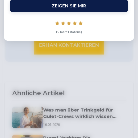
Maritimer Tourismus
ZEIGEN SIE MIR
Haben Sie Fragen zum Yachtcharter?
Kontaktieren Sie uns gerne direkt
15 Jahre Erfahrung
ERHAN KONTAKTIEREN
Ähnliche Artikel
Was man über Trinkgeld für
Gulet-Crews wirklich wissen
muss
16.01.2026
Promi-Yachten: Die