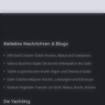
Beliebte Nachrichten & Blogs
APA Yacht Charter Türkei: Kosten, Ablauf und Funktionen
Gökova-Buchten Guide: Die besten Ankerplätze des Golfs
Türkei zu griechischen Inseln: Segel- und Clearance Guide
Gulet-Charter inklusive: Kosten, Leistungen und Extras pur
Bodrum Flughafen Transfer zur Yacht: Marina, Route, Kosten
De Yachting