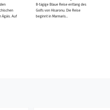
 den
von B
8-tägige Blaue Reise entlang des
chischen
biete
Golfs von Hisaronu. Die Reise
n Ägäis. Auf
die e
beginnt in Marmaris...