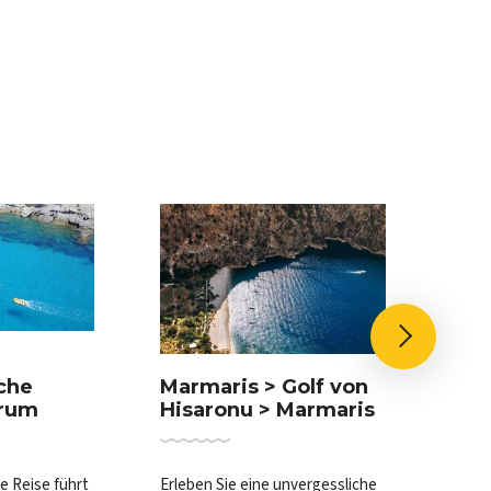
che
Bod
Marmaris > Golf von
drum
Bo
Hisaronu > Marmaris
e Reise führt
Diese
Erleben Sie eine unvergessliche