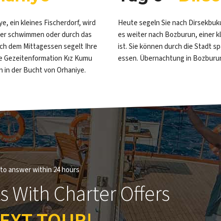
e, ein kleines Fischerdorf, wird
Heute segeln Sie nach Dirsekbuk
asser schwimmen oder durch das
es weiter nach Bozburun, einer k
ach dem Mittagessen segelt Ihre
ist. Sie können durch die Stadt s
ige Gezeitenformation Kız Kumu
essen. Übernachtung in Bozburu
in der Bucht von Orhaniye.
r to answer within 24 hours
s With Charter Offers