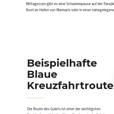
Mittagessen gibt es eine Schwimmpause auf der Paradi
Boot im Hafen von Marmaris oder in einer nahegelegen
Beispielhafte
Blaue
Kreuzfahrtrout
odrum - Nord
Marmaris > Fethiye >
odekanes - Bodrum
Marmaris
Die Route des Gulets ist einer der wichtigsten
ahrtshafen: Bodrum
Abfahrtshafen: Marmaris