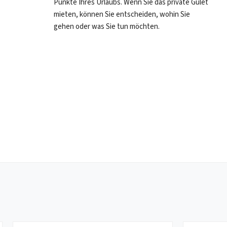
Punkte Ihres Urlaubs. Wenn Sie das private Gulet
schiffungsort Bodrum
Einschiffungsort: Marmaris
mieten, können Sie entscheiden, wohin Sie
rdauer: 7 Tage/8 Nächte .
Tourdauer: 7 Tage / 8 Nächt...
gehen oder was Sie tun möchten.
n Sie in Ri...