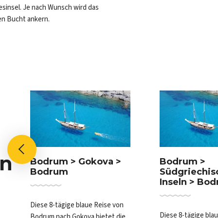
esinsel. Je nach Wunsch wird das
en Bucht ankern.
en
Bodrum > Gokova >
Bodrum >
Bodrum
Südgriechis
Inseln > Bo
Diese 8-tägige blaue Reise von
Diese 8-tägige blau
Bodrum nach Gokova bietet die