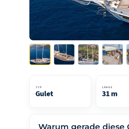
TYP
LÄNGE
Gulet
31 m
Warum gerade diese 