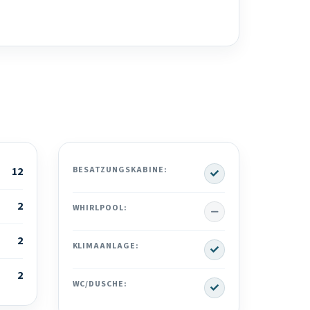
Yes
12
BESATZUNGSKABINE:
2
No
WHIRLPOOL:
2
Yes
KLIMAANLAGE:
2
Yes
WC/DUSCHE: