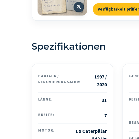
Verfügbarkeit prüfe
Spezifikationen
BAUJAHR /
1997 /
GEN
RENOVIERUNGSJAHR:
2020
LÄNGE:
31
REIS
BREITE:
7
BES
MOTOR:
1 x Caterpillar
GES