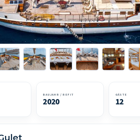
BAUJAHR / REFIT
GÄSTE
2020
12
Gulet