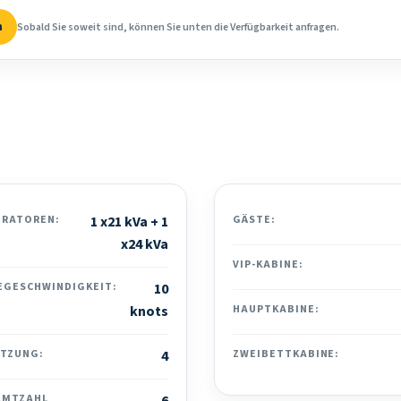
n
Sobald Sie soweit sind, können Sie unten die Verfügbarkeit anfragen.
ERATOREN:
1 x21 kVa + 1
GÄSTE:
x24 kVa
VIP-KABINE:
EGESCHWINDIGKEIT:
10
knots
HAUPTKABINE:
ATZUNG:
4
ZWEIBETTKABINE:
AMTZAHL