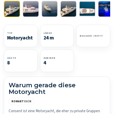
TYP
LÄNGE
BAUJAHR / REFIT
Motoryacht
24 m
GÄSTE
KABINEN
8
4
Warum gerade diese
Motoryacht
ROMANTISCH
Consent ist eine Motoryacht, die eher zu private Gruppen