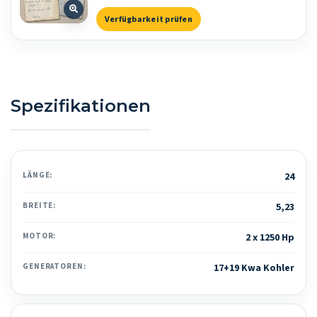
Verfügbarkeit prüfen
Spezifikationen
LÄNGE:
24
BREITE:
5,23
MOTOR:
2 x 1250 Hp
GENERATOREN:
17+19 Kwa Kohler