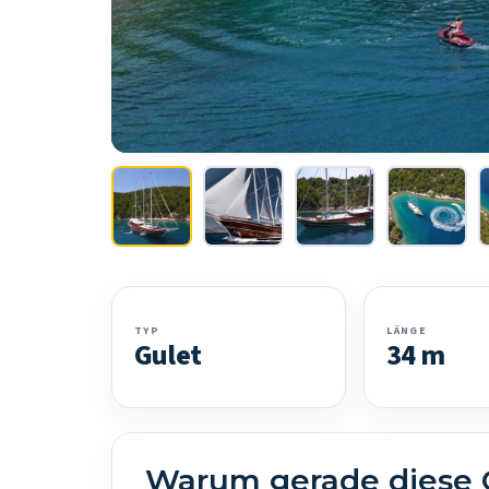
TYP
LÄNGE
Gulet
34 m
Warum gerade diese 