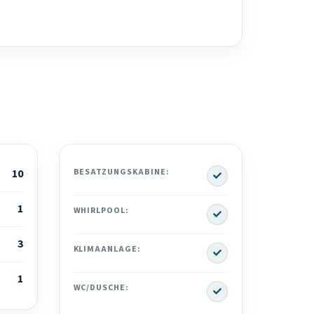
Yes
10
BESATZUNGSKABINE:
1
Yes
WHIRLPOOL:
3
Yes
KLIMAANLAGE:
1
Yes
WC/DUSCHE: