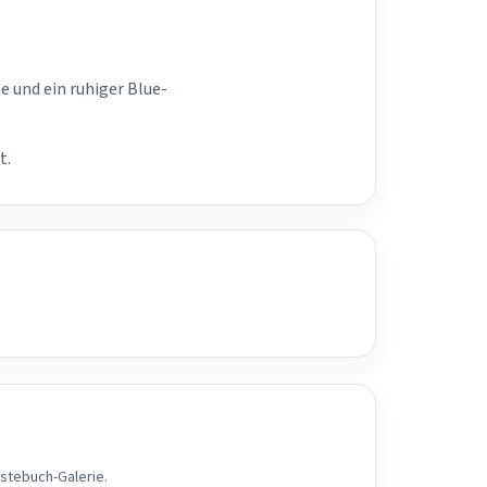
e und ein ruhiger Blue-
t.
ästebuch-Galerie.