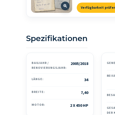
Verfügbarkeit prüfe
Spezifikationen
BAUJAHR /
2005/2018
GEN
RENOVIERUNGSJAHR:
REIS
LÄNGE:
34
BREITE:
7,40
BES
MOTOR:
2 X 450 HP
GES
DER 