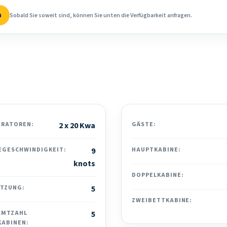
n
Sobald Sie soweit sind, können Sie unten die Verfügbarkeit anfragen.
ERATOREN:
2 x 20 Kwa
GÄSTE:
EGESCHWINDIGKEIT:
9
HAUPTKABINE:
knots
DOPPELKABINE:
ATZUNG:
5
ZWEIBETTKABINE:
AMTZAHL
5
KABINEN: