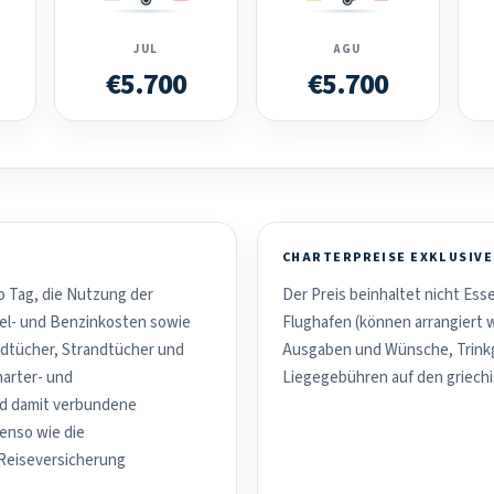
JUL
AGU
€5.700
€5.700
CHARTERPREISE EXKLUSIVE
o Tag, die Nutzung der
Der Preis beinhaltet nicht Es
el- und Benzinkosten sowie
Flughafen (können arrangiert 
dtücher, Strandtücher und
Ausgaben und Wünsche, Trinkg
harter- und
Liegegebühren auf den griechi
nd damit verbundene
benso wie die
 Reiseversicherung