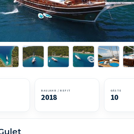
BAUJAHR / REFIT
GÄSTE
2018
10
Gulet