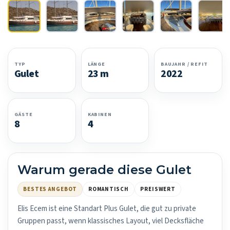
TYP
LÄNGE
BAUJAHR / REFIT
Gulet
23 m
2022
GÄSTE
KABINEN
8
4
Warum gerade diese Gulet
BESTES ANGEBOT
ROMANTISCH
PREISWERT
Elis Ecem ist eine Standart Plus Gulet, die gut zu private
Gruppen passt, wenn klassisches Layout, viel Decksfläche