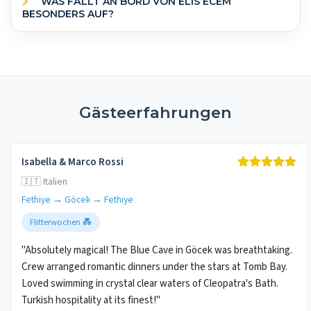
WAS FÄLLT AN BORD VON ELIS ECEM
BESONDERS AUF?
Gästeerfahrungen
Isabella & Marco Rossi
🇮🇹 Italien
Fethiye → Göcek → Fethiye
Flitterwochen 💑
"Absolutely magical! The Blue Cave in Göcek was breathtaking.
Crew arranged romantic dinners under the stars at Tomb Bay.
Loved swimming in crystal clear waters of Cleopatra's Bath.
Turkish hospitality at its finest!"