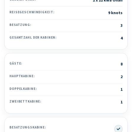
2 x 22 kwa Onan
REISEGESCHWINDIGKEIT:
9 knots
BESATZUNG:
3
GESAMTZAHL DER KABINEN:
4
GÄSTE:
8
HAUPTKABINE:
2
DOPPELKABINE:
1
ZWEIBETTKABINE:
1
Yes
BESATZUNGSKABINE: