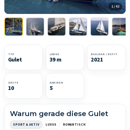
1 / 42
TYP
LÄNGE
BAUJAHR / REFIT
Gulet
39 m
2021
GÄSTE
KABINEN
10
5
Warum gerade diese Gulet
SPORT & AKTIV
LUXUS
ROMANTISCH