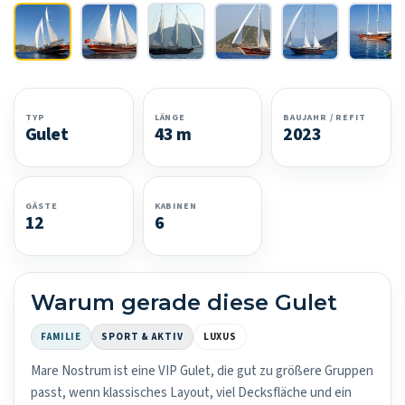
TYP
LÄNGE
BAUJAHR / REFIT
Gulet
43 m
2023
GÄSTE
KABINEN
12
6
Warum gerade diese Gulet
FAMILIE
SPORT & AKTIV
LUXUS
Mare Nostrum ist eine VIP Gulet, die gut zu größere Gruppen
passt, wenn klassisches Layout, viel Decksfläche und ein