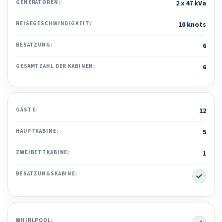
GENERATOREN:
2 x 47 kVa
REISEGESCHWINDIGKEIT:
10 knots
BESATZUNG:
6
GESAMTZAHL DER KABINEN:
6
GÄSTE:
12
HAUPTKABINE:
5
ZWEIBETTKABINE:
1
Yes
BESATZUNGSKABINE:
Yes
WHIRLPOOL: