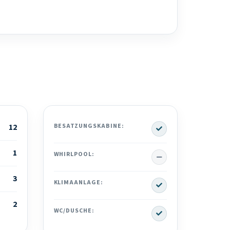
Yes
12
BESATZUNGSKABINE:
1
No
WHIRLPOOL:
3
Yes
KLIMAANLAGE:
2
Yes
WC/DUSCHE: