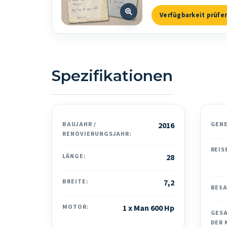
Verfügbarkeit prüfe
Spezifikationen
BAUJAHR /
2016
GEN
RENOVIERUNGSJAHR:
REIS
LÄNGE:
28
BREITE:
7,2
BES
MOTOR:
1 x Man 600 Hp
GES
DER 