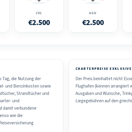
JUL
AGU
€2.500
€2.500
CHARTERPREISE EXKLUSIVE
o Tag, die Nutzung der
Der Preis beinhaltet nicht Es
el- und Benzinkosten sowie
Flughafen (können arrangiert 
dtücher, Strandtücher und
Ausgaben und Wünsche, Trinkg
harter- und
Liegegebühren auf den griechi
nd damit verbundene
benso wie die
 Reiseversicherung