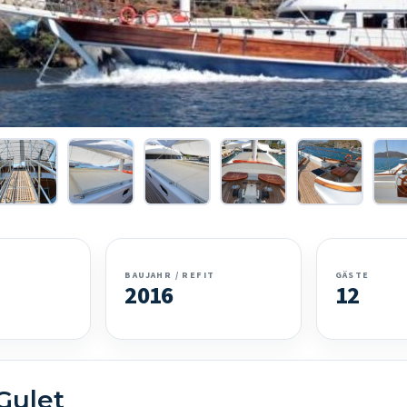
BAUJAHR / REFIT
GÄSTE
2016
12
Gulet