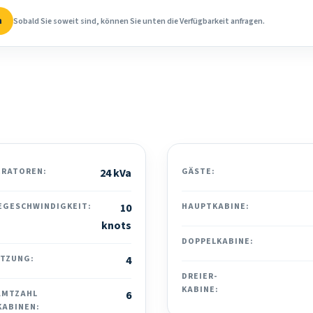
n
Sobald Sie soweit sind, können Sie unten die Verfügbarkeit anfragen.
ERATOREN:
24 kVa
GÄSTE:
EGESCHWINDIGKEIT:
10
HAUPTKABINE:
knots
DOPPELKABINE:
ATZUNG:
4
DREIER-
KABINE:
AMTZAHL
6
KABINEN: