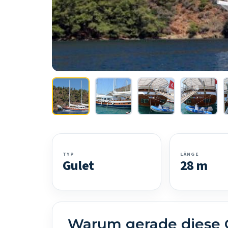
TYP
LÄNGE
Gulet
28 m
Warum gerade diese 