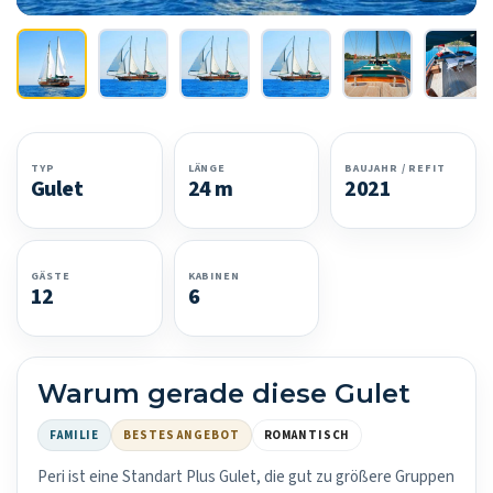
TYP
LÄNGE
BAUJAHR / REFIT
Gulet
24 m
2021
GÄSTE
KABINEN
12
6
Warum gerade diese Gulet
FAMILIE
BESTES ANGEBOT
ROMANTISCH
Peri ist eine Standart Plus Gulet, die gut zu größere Gruppen