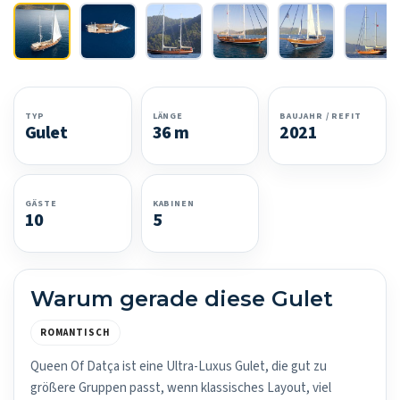
TYP
LÄNGE
BAUJAHR / REFIT
Gulet
36 m
2021
GÄSTE
KABINEN
10
5
Warum gerade diese Gulet
ROMANTISCH
Queen Of Datça ist eine Ultra-Luxus Gulet, die gut zu
größere Gruppen passt, wenn klassisches Layout, viel