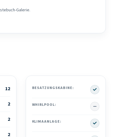
ästebuch-Galerie.
Yes
12
BESATZUNGSKABINE:
2
No
WHIRLPOOL:
2
Yes
KLIMAANLAGE:
2