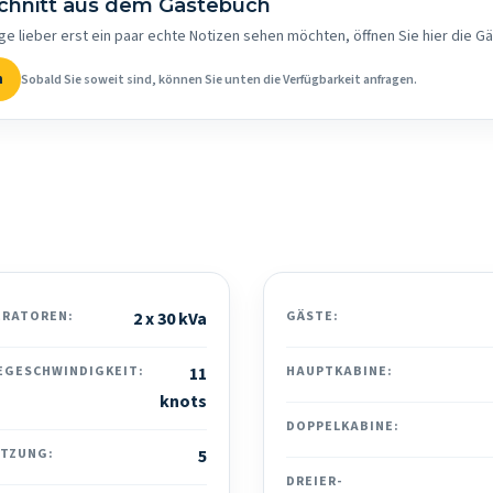
schnitt aus dem Gästebuch
ge lieber erst ein paar echte Notizen sehen möchten, öffnen Sie hier die G
n
Sobald Sie soweit sind, können Sie unten die Verfügbarkeit anfragen.
ERATOREN:
2 x 30 kVa
GÄSTE:
EGESCHWINDIGKEIT:
11
HAUPTKABINE:
knots
DOPPELKABINE:
ATZUNG:
5
DREIER-