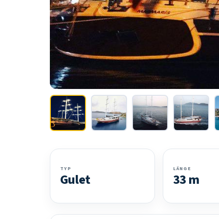
TYP
LÄNGE
Gulet
33 m