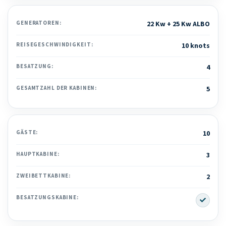
GENERATOREN:
22 Kw + 25 Kw ALBO
REISEGESCHWINDIGKEIT:
10 knots
BESATZUNG:
4
GESAMTZAHL DER KABINEN:
5
GÄSTE:
10
HAUPTKABINE:
3
ZWEIBETTKABINE:
2
Yes
BESATZUNGSKABINE: