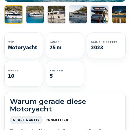
TYP
LÄNGE
BAUJAHR / REFIT
Motoryacht
25 m
2023
GÄSTE
KABINEN
10
5
Warum gerade diese
Motoryacht
SPORT & AKTIV
ROMANTISCH