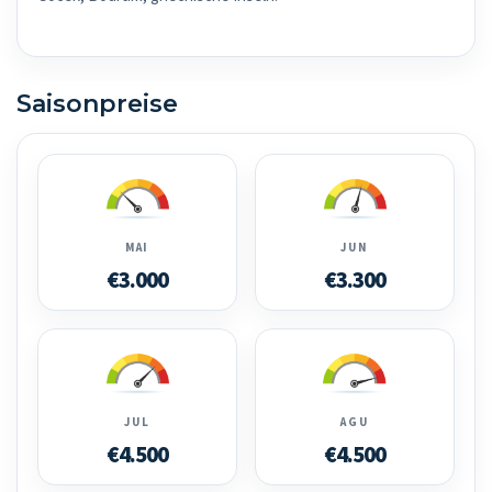
Saisonpreise
MAI
JUN
€3.000
€3.300
JUL
AGU
€4.500
€4.500