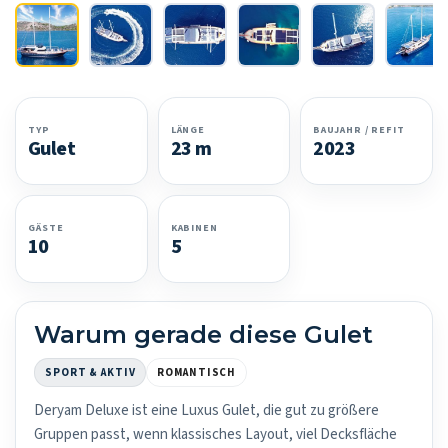
TYP
LÄNGE
BAUJAHR / REFIT
Gulet
23 m
2023
GÄSTE
KABINEN
10
5
Warum gerade diese Gulet
SPORT & AKTIV
ROMANTISCH
Deryam Deluxe ist eine Luxus Gulet, die gut zu größere
Gruppen passt, wenn klassisches Layout, viel Decksfläche