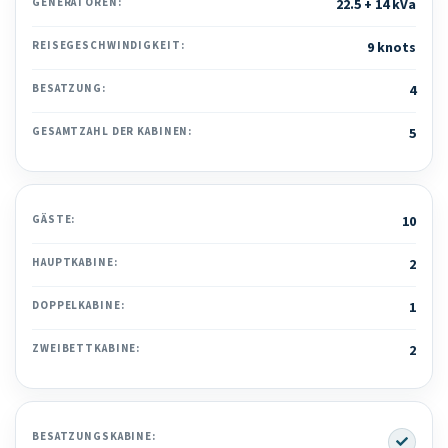
GENERATOREN:
22.5 + 14 kVa
REISEGESCHWINDIGKEIT:
9 knots
BESATZUNG:
4
GESAMTZAHL DER KABINEN:
5
GÄSTE:
10
HAUPTKABINE:
2
DOPPELKABINE:
1
ZWEIBETTKABINE:
2
Yes
BESATZUNGSKABINE: