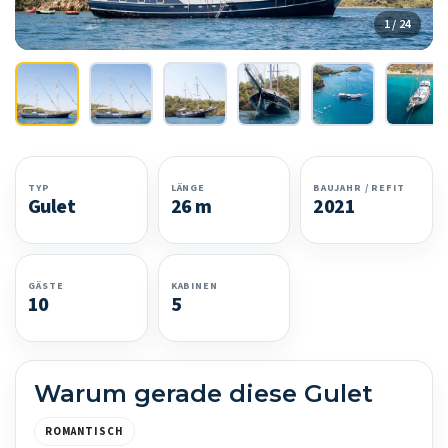
1 / 24
TYP
LÄNGE
BAUJAHR / REFIT
Gulet
26 m
2021
GÄSTE
KABINEN
10
5
Warum gerade diese Gulet
ROMANTISCH