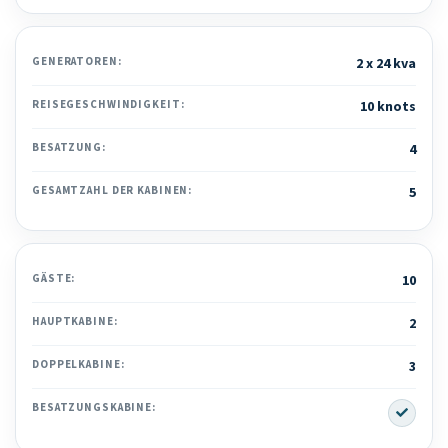
GENERATOREN:
2 x 24 kva
REISEGESCHWINDIGKEIT:
10 knots
BESATZUNG:
4
GESAMTZAHL DER KABINEN:
5
GÄSTE:
10
HAUPTKABINE:
2
DOPPELKABINE:
3
Yes
BESATZUNGSKABINE: