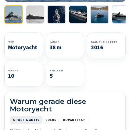
TYP
LÄNGE
BAUJAHR / REFIT
Motoryacht
38 m
2016
GÄSTE
KABINEN
10
5
Warum gerade diese
Motoryacht
SPORT & AKTIV
LUXUS
ROMANTISCH