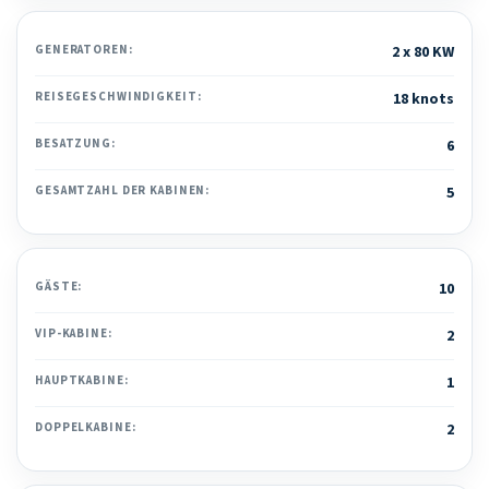
GENERATOREN:
2 x 80 KW
REISEGESCHWINDIGKEIT:
18 knots
BESATZUNG:
6
GESAMTZAHL DER KABINEN:
5
GÄSTE:
10
VIP-KABINE:
2
HAUPTKABINE:
1
DOPPELKABINE:
2