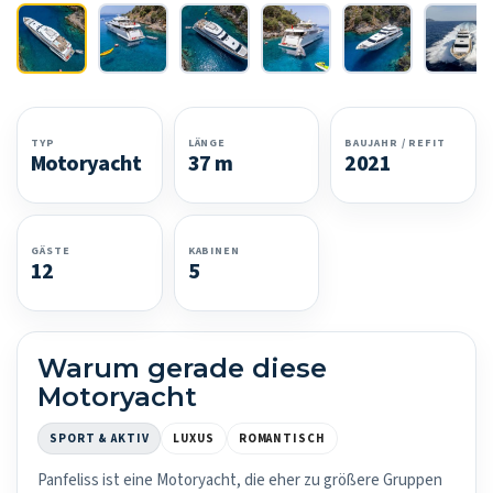
TYP
LÄNGE
BAUJAHR / REFIT
Motoryacht
37 m
2021
GÄSTE
KABINEN
12
5
Warum gerade diese
Motoryacht
SPORT & AKTIV
LUXUS
ROMANTISCH
Panfeliss ist eine Motoryacht, die eher zu größere Gruppen