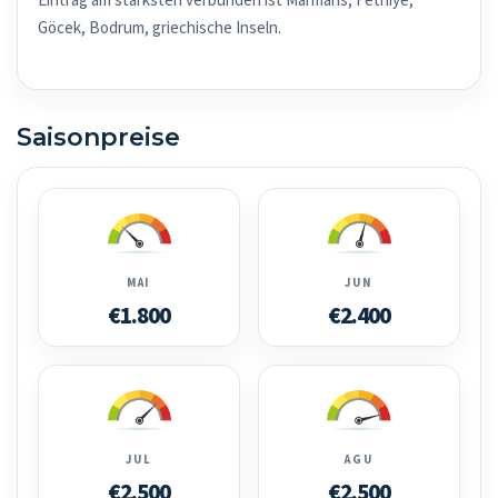
Eintrag am stärksten verbunden ist Marmaris, Fethiye,
Göcek, Bodrum, griechische Inseln.
Saisonpreise
MAI
JUN
€1.800
€2.400
JUL
AGU
€2.500
€2.500