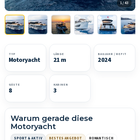
1 / 43
TYP
LÄNGE
BAUJAHR / REFIT
Motoryacht
21 m
2024
GÄSTE
KABINEN
8
3
Warum gerade diese
Motoryacht
SPORT & AKTIV
BESTES ANGEBOT
ROMANTISCH