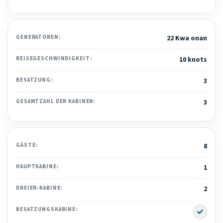
GENERATOREN:
22 Kwa onan
REISEGESCHWINDIGKEIT:
10 knots
BESATZUNG:
3
GESAMTZAHL DER KABINEN:
3
GÄSTE:
8
HAUPTKABINE:
1
DREIER-KABINE:
2
Yes
BESATZUNGSKABINE: