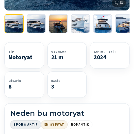
1 / 43
TIP
UZUNLUK
YAPIM / REFIT
Motoryat
21 m
2024
MISAFIR
KABIN
8
3
Neden bu motoryat
SPOR & AKTIF
EN İYI FIYAT
ROMANTIK