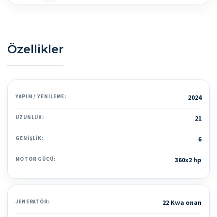
Özellikler
YAPIM / YENILEME:
2024
UZUNLUK:
21
GENIŞLIK:
6
MOTOR GÜCÜ:
360x2 hp
JENERATÖR:
22 Kwa onan