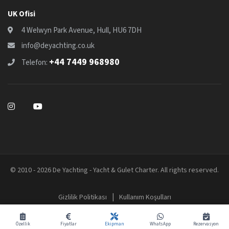
UK Ofisi
4 Welwyn Park Avenue, Hull, HU6 7DH
info@deyachting.co.uk
+44 7449 968980
Telefon:
© 2010 - 2026 De Yachting - Yacht & Gulet Charter. All rights reserved.
|
Gizlilik Politikası
Kullanım Koşulları
Özellik
Fiyatlar
Ekipman
WhatsApp
Rezervasyon