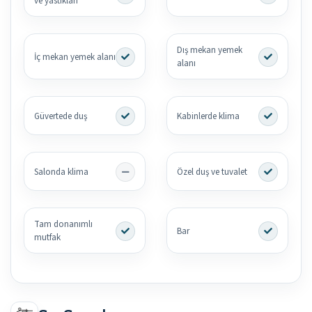
ve yastıkları
Dış mekan yemek
İç mekan yemek alanı
alanı
Güvertede duş
Kabinlerde klima
Salonda klima
Özel duş ve tuvalet
Tam donanımlı
Bar
mutfak