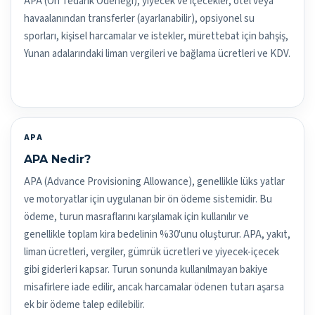
APA (Ön Tedarik Ödeneği), yiyecek ve içecekler, otel veya
havaalanından transferler (ayarlanabilir), opsiyonel su
sporları, kişisel harcamalar ve istekler, mürettebat için bahşiş,
Yunan adalarındaki liman vergileri ve bağlama ücretleri ve KDV.
APA
APA Nedir?
APA (Advance Provisioning Allowance), genellikle lüks yatlar
ve motoryatlar için uygulanan bir ön ödeme sistemidir. Bu
ödeme, turun masraflarını karşılamak için kullanılır ve
genellikle toplam kira bedelinin %30'unu oluşturur. APA, yakıt,
liman ücretleri, vergiler, gümrük ücretleri ve yiyecek-içecek
gibi giderleri kapsar. Turun sonunda kullanılmayan bakiye
misafirlere iade edilir, ancak harcamalar ödenen tutarı aşarsa
ek bir ödeme talep edilebilir.