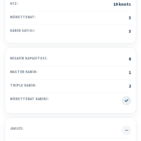
HIZ:
10 knots
MÜRETTEBAT:
3
KABIN SAYISI:
3
MISAFIR KAPASITESI:
8
MASTER KABIN:
1
TRIPLE KABIN:
2
Yes
MÜRETTEBAT KABINI:
No
JAKUZI: