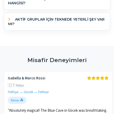
HANGISI?
AKTIF GRUPLAR IÇIN TEKNEDE YETERLI ŞEY VAR
MI?
Misafir Deneyimleri
Isabella & Marco Rossi
🇮🇹 İtalya
Fethiye → Göcek → Fethiye
Balayı 💑
"Absolutely magical! The Blue Cave in Göcek was breathtaking.