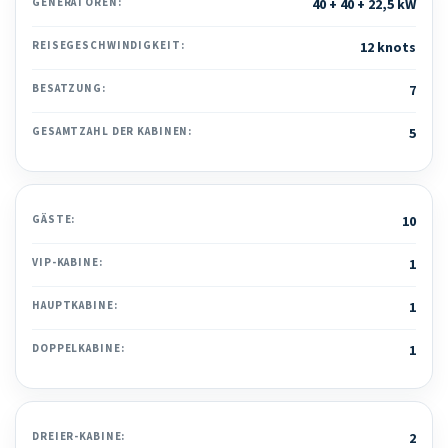
GENERATOREN:
40 + 40 + 22,5 kW
REISEGESCHWINDIGKEIT:
12 knots
BESATZUNG:
7
GESAMTZAHL DER KABINEN:
5
GÄSTE:
10
VIP-KABINE:
1
HAUPTKABINE:
1
DOPPELKABINE:
1
DREIER-KABINE:
2