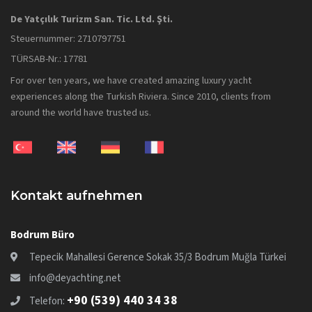
De Yatçılık Turizm San. Tic. Ltd. Şti.
Steuernummer: 2710797751
TÜRSAB-Nr.: 17781
For over ten years, we have created amazing luxury yacht
experiences along the Turkish Riviera. Since 2010, clients from
around the world have trusted us.
Kontakt aufnehmen
Bodrum Büro
Tepecik Mahallesi Gerence Sokak 35/3 Bodrum Muğla Türkei
info@deyachting.net
+90 (539) 440 34 38
Telefon: