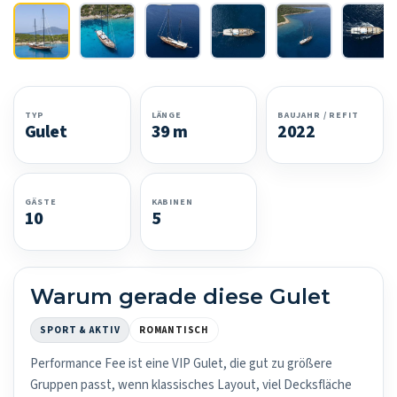
TYP
LÄNGE
BAUJAHR / REFIT
Gulet
39 m
2022
GÄSTE
KABINEN
10
5
Warum gerade diese Gulet
SPORT & AKTIV
ROMANTISCH
Performance Fee ist eine VIP Gulet, die gut zu größere
Gruppen passt, wenn klassisches Layout, viel Decksfläche