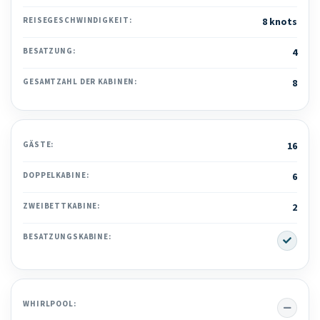
REISEGESCHWINDIGKEIT:
8 knots
BESATZUNG:
4
GESAMTZAHL DER KABINEN:
8
GÄSTE:
16
DOPPELKABINE:
6
ZWEIBETTKABINE:
2
Yes
BESATZUNGSKABINE:
No
WHIRLPOOL: