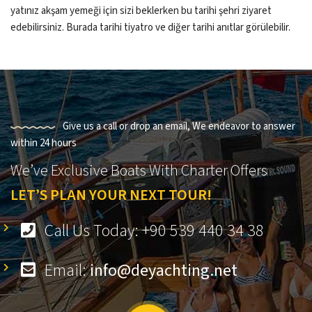
yatınız akşam yemeği için sizi beklerken bu tarihi şehri ziyaret
edebilirsiniz. Burada tarihi tiyatro ve diğer tarihi anıtlar görülebilir.
Give us a call or drop an email, We endeavor to answer
within 24 hours
We’ve Exclusive Boats With Charter Offers
LET’S PLAN YOUR NEXT TOUR!
Call Us Today: +90 539 440 34 38
Email:
info@deyachting.net