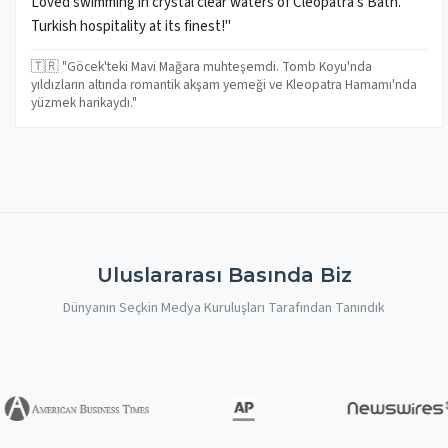
Loved swimming in crystal clear waters of Cleopatra's Bath.
Turkish hospitality at its finest!"
🇹🇷 "Göcek'teki Mavi Mağara muhteşemdi. Tomb Koyu'nda
yıldızların altında romantik akşam yemeği ve Kleopatra Hamamı'nda
yüzmek harikaydı."
Uluslararası Basında Biz
Dünyanın Seçkin Medya Kuruluşları Tarafından Tanındık