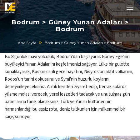
Bodrum > Güney Yunan Adaları >
Bodrum
Ana Sayfa
Bodrum > Güney Yunan Adaları > Bodrum
Bu 8 günlük mavi yolculuk, Bodrum'dan başlayarak Güney Ege'nin
büyüleyici Yunan Adaları'nı keşfetmenizi sağlıyor. Lüks bir gulette
konaklayarak, Kos'un canlı gece hayatını, Nisyros'un aktif volkanını,
Rodos'un tarihi dokusunu ve Symi'nin huzurlu koylarını
deneyimleyeceksiniz. Antik kentleri ziyaret edip, berrak sularda
yüzme molası verecek, yerel lezzetleri tadacak ve unutulmaz gün
batımlarına tanık olacaksınız. Türk ve Yunan kültürlerinin
harmanlandığı bu eşsiz rota, deniz tutkunları için mükemmel bir
kaçış sunuyor.