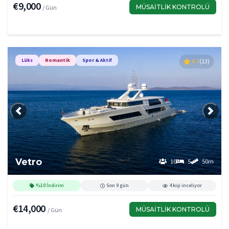
€9,000
MÜSAITLIK KONTROLÜ
/ Gün
Lüks
Romantik
Spor & Aktif
4.7
(13)
Önceki
Sonra
Vetro
10
5
50m
%10 İndirim
Son 9 gün
4 kişi inceliyor
€14,000
MÜSAITLIK KONTROLÜ
/ Gün