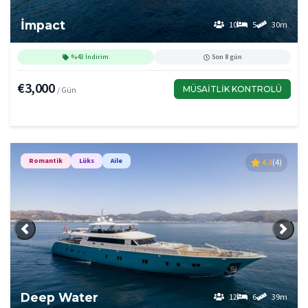
İmpact
10
5
30m
%43 İndirim
Son 8 gün
€3,000
MÜSAITLIK KONTROLÜ
/ Gün
Romantik
Lüks
Aile
4.3
(4)
Önceki
Sonra
Deep Water
12
6
39m