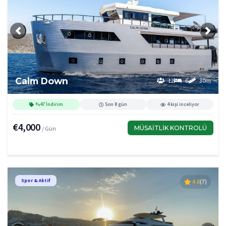
Önceki
Sonra
Calm Down
12
6
30m
%47 İndirim
Son 8 gün
4 kişi inceliyor
€4,000
MÜSAITLIK KONTROLÜ
/ Gün
Spor & Aktif
4.8
(7)