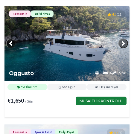
Romantik
En İyi Fiyat
4.3
(11)
Önceki
Sonra
Oggusto
8
4
22m
%34 İndirim
Son 6 gün
3 kişi inceliyor
€1,650
MÜSAITLIK KONTROLÜ
/ Gün
Romantik
Spor & Aktif
En İyi Fiyat
4.4
(6)