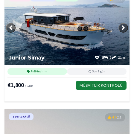
Önceki
Sonra
Junior Simay
8
3
21m
%29 İndirim
Son 6 gün
€1,800
MÜSAITLIK KONTROLÜ
/ Gün
Spor & Aktif
4.5
(11)