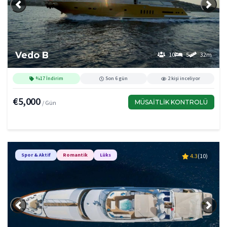
Önceki
Sonra
Vedo B
10
5
32m
%17 İndirim
Son 6 gün
2 kişi inceliyor
€5,000
MÜSAITLIK KONTROLÜ
/ Gün
Spor & Aktif
Romantik
Lüks
4.3
(10)
Önceki
Sonra