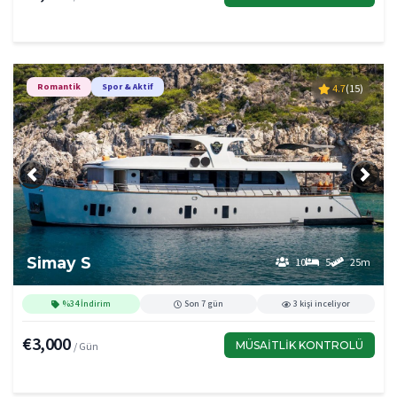
Romantik
Spor & Aktif
4.7
(15)
Önceki
Sonra
Simay S
10
5
25m
%34 İndirim
Son 7 gün
3 kişi inceliyor
€3,000
MÜSAITLIK KONTROLÜ
/ Gün