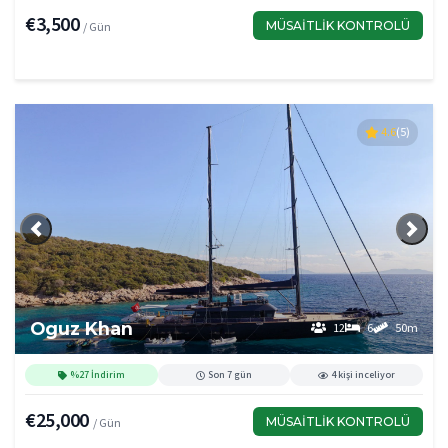
€3,500
MÜSAITLIK KONTROLÜ
/ Gün
4.6
(5)
Önceki
Sonra
Oguz Khan
12
6
50m
%27 İndirim
Son 7 gün
4 kişi inceliyor
€25,000
MÜSAITLIK KONTROLÜ
/ Gün