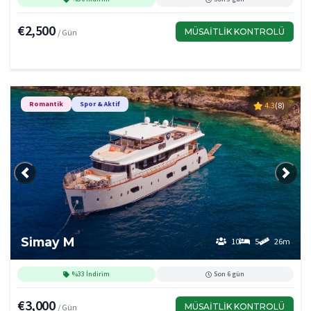
€2,500
MÜSAITLIK KONTROLÜ
/ Gün
Romantik
Spor & Aktif
4.3
(8)
Önceki
Sonra
Simay M
10
5
26m
%33 İndirim
Son 6 gün
€3,000
MÜSAITLIK KONTROLÜ
/ Gün