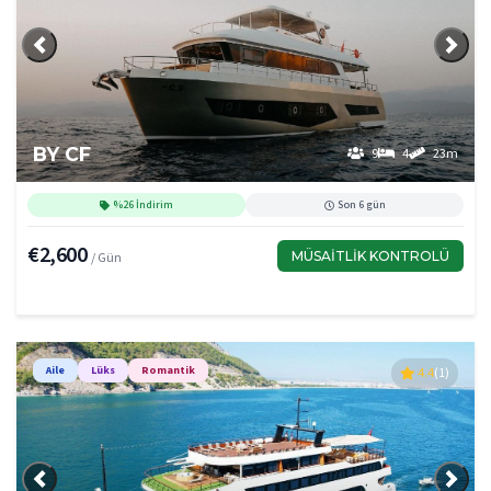
Önceki
Sonra
BY CF
9
4
23m
%26 İndirim
Son 6 gün
€2,600
MÜSAITLIK KONTROLÜ
/ Gün
Aile
Lüks
Romantik
4.4
(1)
Önceki
Sonra