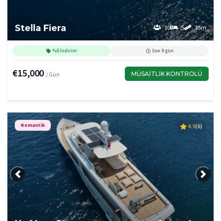
Stella Fiera
10
5
35m
%0 İndirim
Son 9 gün
€15,000
MÜSAITLIK KONTROLÜ
/ Gün
Romantik
4.9
(6)
Önceki
Sonra