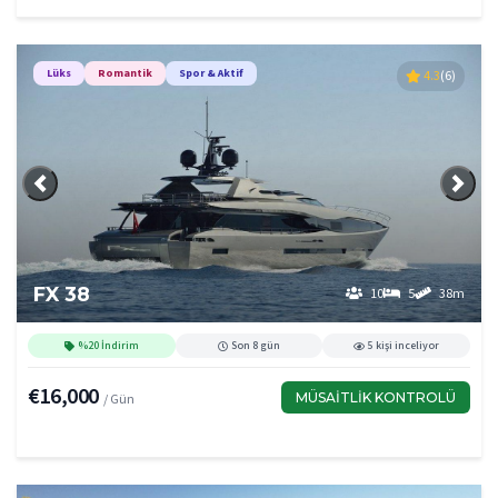
Lüks
Romantik
Spor & Aktif
4.3
(6)
Önceki
Sonra
FX 38
10
5
38m
%20 İndirim
Son 8 gün
5 kişi inceliyor
€16,000
MÜSAITLIK KONTROLÜ
/ Gün