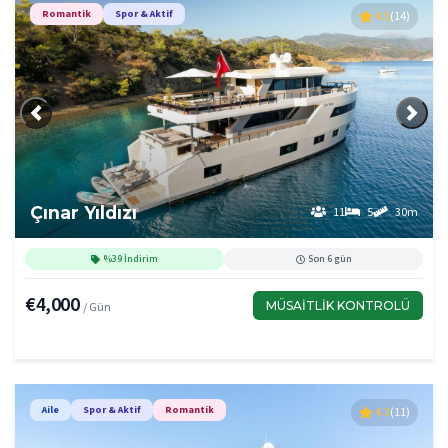
Romantik
Spor & Aktif
4.5
(14)
Önceki
Sonra
Çınar Yıldızı
11
5
30m
%39 İndirim
Son 6 gün
€4,000
MÜSAITLIK KONTROLÜ
/ Gün
Aile
Spor & Aktif
Romantik
4.3
(11)