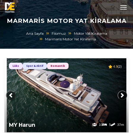
MARMARIS MOTOR YAT KIRALAMA
Ana Sayfa
Filomuz
Motor Yat Kiralama
Marmaris Motor Yat Kiralama
Lüks
Spor & Aktif
Romantik
4.9
(2)
Önceki
Sonra
MY Harun
10
5
37m