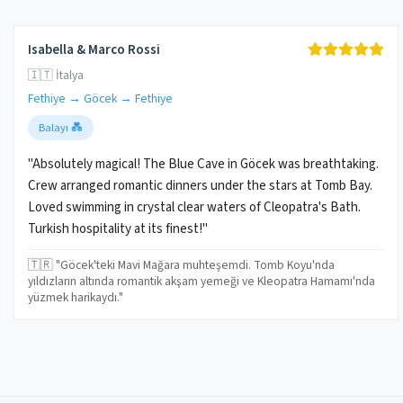
Isabella & Marco Rossi
🇮🇹 İtalya
Fethiye → Göcek → Fethiye
Balayı 💑
"Absolutely magical! The Blue Cave in Göcek was breathtaking.
Crew arranged romantic dinners under the stars at Tomb Bay.
Loved swimming in crystal clear waters of Cleopatra's Bath.
Turkish hospitality at its finest!"
🇹🇷 "Göcek'teki Mavi Mağara muhteşemdi. Tomb Koyu'nda
yıldızların altında romantik akşam yemeği ve Kleopatra Hamamı'nda
yüzmek harikaydı."