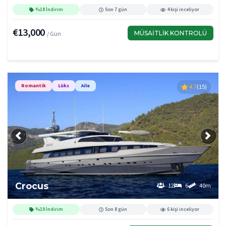
%18 İndirim
Son 7 gün
4 kişi inceliyor
€13,000
MÜSAITLIK KONTROLÜ
/ Gün
Romantik
Lüks
Aile
4.7
(15)
Önceki
Sonra
Crocus
12
6
40m
%19 İndirim
Son 8 gün
6 kişi inceliyor