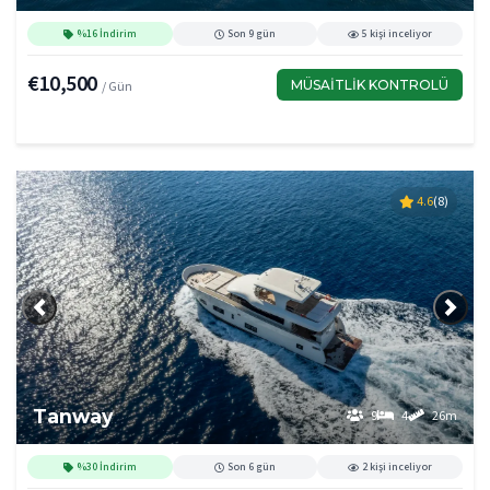
%16 İndirim
Son 9 gün
5 kişi inceliyor
€10,500
MÜSAITLIK KONTROLÜ
/ Gün
4.6
(8)
Önceki
Sonra
Tanway
9
4
26m
%30 İndirim
Son 6 gün
2 kişi inceliyor