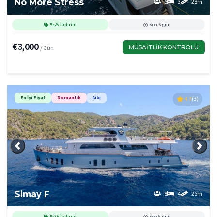
No More Stress
6
3
28m
%25 İndirim
Son 6 gün
€3,000
MÜSAITLIK KONTROLÜ
/ Gün
En İyi Fiyat
Romantik
Aile
4.7
(3)
Önceki
Sonra
Simay F
8
4
26m
%36 İndirim
Son 5 gün