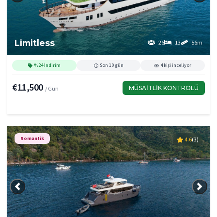
Limitless
26
13
56m
%24 İndirim
Son 10 gün
4 kişi inceliyor
€11,500
MÜSAITLIK KONTROLÜ
/ Gün
Romantik
4.6
(3)
Önceki
Sonra