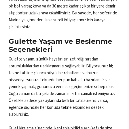
bir bot varsa; koya ya da 30 metre kadar açıkta bir yere demir
atıp; botunuzla karaya çıkabilirsiniz. Bu sayede, her seferinde
Marina’ya girmeden, kısa süreli ihtiyaçlarınız için karaya
çıkabilirsiniz.
Gulette Yaşam ve Beslenme
Seçenekleri
Gulette yaşam, günlük hayatınızın getirdiği sıradan
sorumluluklardan uzaklaşmanızı sağlayabilir. Biliyorsunuz ki;
tekne tatiline çıkınca büyük bir rahatlama ve huzur
hissediyorsunuz. Teknede her gün kahvaltı hazırlamak ve
yemek yapmak; gününüzü verimsiz geçirmenize sebep olur.
Çoğu zaman da bu şekilde zamanımızı harcamak istemiyoruz.
Özellikle sadece yaz aylarında belli bir tatil süreniz varsa,
eğlence dışındaki her konuda tekne ekibinden destek
alabilirsiniz.
Gulet kiralama sürecinde; kaptanla birlikte aşçı(şef) de size