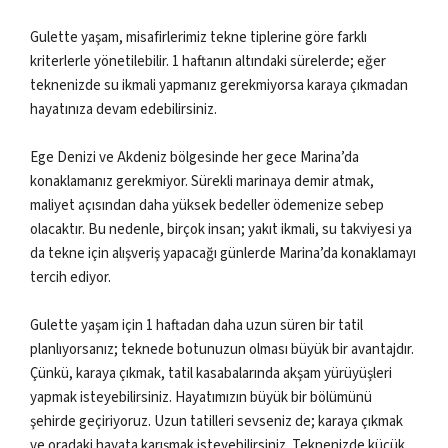
Gulette yaşam, misafirlerimiz tekne tiplerine göre farklı
kriterlerle yönetilebilir. 1 haftanın altındaki sürelerde; eğer
teknenizde su ikmali yapmanız gerekmiyorsa karaya çıkmadan
hayatınıza devam edebilirsiniz.
Ege Denizi ve Akdeniz bölgesinde her gece Marina’da
konaklamanız gerekmiyor. Sürekli marinaya demir atmak,
maliyet açısından daha yüksek bedeller ödemenize sebep
olacaktır. Bu nedenle, birçok insan; yakıt ikmali, su takviyesi ya
da tekne için alışveriş yapacağı günlerde Marina’da konaklamayı
tercih ediyor.
Gulette yaşam için 1 haftadan daha uzun süren bir tatil
planlıyorsanız; teknede botunuzun olması büyük bir avantajdır.
Çünkü, karaya çıkmak, tatil kasabalarında akşam yürüyüşleri
yapmak isteyebilirsiniz. Hayatımızın büyük bir bölümünü
şehirde geçiriyoruz. Uzun tatilleri sevseniz de; karaya çıkmak
ve oradaki hayata karışmak isteyebilirsiniz. Teknenizde küçük