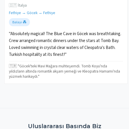
🇮🇹 İtalya
Fethiye → Göcek → Fethiye
Balayı 💑
"Absolutely magical! The Blue Cave in Göcek was breathtaking.
Crew arranged romantic dinners under the stars at Tomb Bay.
Loved swimming in crystal clear waters of Cleopatra's Bath.
Turkish hospitality at its finest!"
🇹🇷 "Göcek'teki Mavi Mağara muhteşemdi. Tomb Koyu'nda
yıldızların altında romantik akşam yemeği ve Kleopatra Hamamı'nda
yüzmek harikaydı."
Uluslararası Basında Biz