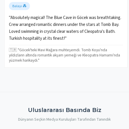
Balayı 💑
"Absolutely magical! The Blue Cave in Göcek was breathtaking.
Crew arranged romantic dinners under the stars at Tomb Bay.
Loved swimming in crystal clear waters of Cleopatra's Bath.
Turkish hospitality at its finest!"
🇹🇷 "Göcek'teki Mavi Mağara muhteşemdi. Tomb Koyu'nda
yıldızların altında romantik akşam yemeği ve Kleopatra Hamamı'nda
yüzmek harikaydı."
Uluslararası Basında Biz
Dünyanın Seçkin Medya Kuruluşları Tarafından Tanındık