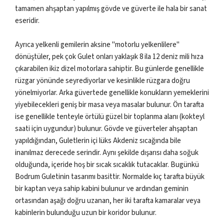
tamamen ahşaptan yapılmış gövde ve güverte ile hala bir sanat
eseridir.
Ayrıca yelkenli gemilerin aksine "motorlu yelkenlilere"
dönüştüler, pek çok Gulet onları yaklaşık 8 ila 12 deniz mili hıza
çıkarabilen ikiz dizel motorlara sahiptir. Bu günlerde genellikle
rüzgar yönünde seyrediyorlar ve kesinlikle rüzgara doğru
yönelmiyorlar. Arka güvertede genellikle konukların yemeklerini
yiyebilecekleri geniş bir masa veya masalar bulunur. Ön tarafta
ise genellikle tenteyle örtülü güzel bir toplanma alanı (kokteyl
saati için uygundur) bulunur. Gövde ve güverteler ahşaptan
yapıldığından, Guletlerin içi lüks Akdeniz sıcağında bile
inanılmaz derecede serindir. Aynı şekilde dışarısı daha soğuk
olduğunda, içeride hoş bir sıcak sıcaklık tutacaklar. Bugünkü
Bodrum Guletinin tasarımı basittir. Normalde kıç tarafta büyük
bir kaptan veya sahip kabini bulunur ve ardından geminin
ortasından aşağı doğru uzanan, her iki tarafta kamaralar veya
kabinlerin bulunduğu uzun bir koridor bulunur.