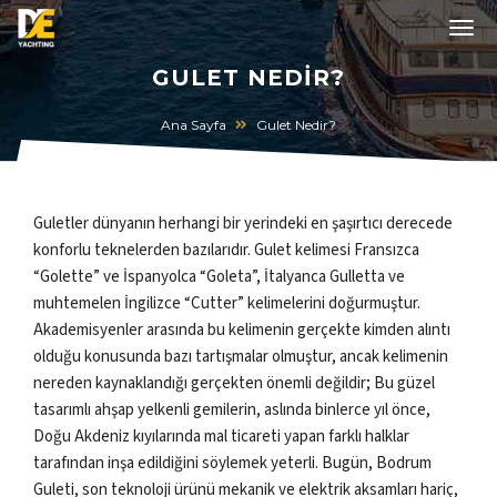
GULET NEDIR?
Ana Sayfa
Gulet Nedir?
Guletler dünyanın herhangi bir yerindeki en şaşırtıcı derecede
konforlu teknelerden bazılarıdır. Gulet kelimesi Fransızca
“Golette” ve İspanyolca “Goleta”, İtalyanca Gulletta ve
muhtemelen İngilizce “Cutter” kelimelerini doğurmuştur.
Akademisyenler arasında bu kelimenin gerçekte kimden alıntı
olduğu konusunda bazı tartışmalar olmuştur, ancak kelimenin
nereden kaynaklandığı gerçekten önemli değildir; Bu güzel
tasarımlı ahşap yelkenli gemilerin, aslında binlerce yıl önce,
Doğu Akdeniz kıyılarında mal ticareti yapan farklı halklar
tarafından inşa edildiğini söylemek yeterli. Bugün, Bodrum
Guleti, son teknoloji ürünü mekanik ve elektrik aksamları hariç,