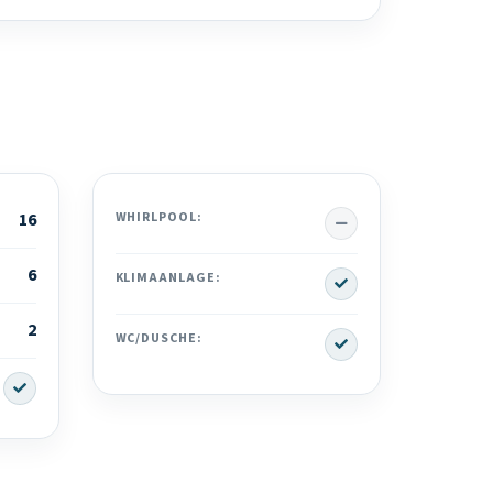
No
16
WHIRLPOOL:
6
Yes
KLIMAANLAGE:
2
Yes
WC/DUSCHE:
Yes