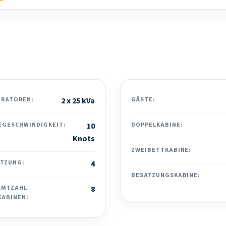
ERATOREN:
2 x 25 kVa
GÄSTE:
EGESCHWINDIGKEIT:
10
DOPPELKABINE:
Knots
ZWEIBETTKABINE:
ATZUNG:
4
BESATZUNGSKABINE:
AMTZAHL
8
KABINEN: