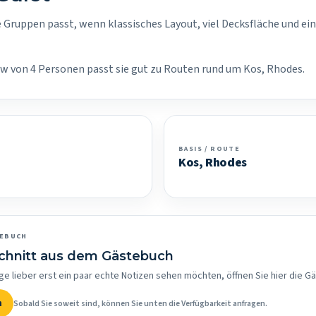
e Gruppen passt, wenn klassisches Layout, viel Decksfläche und ein
rew von 4 Personen passt sie gut zu Routen rund um Kos, Rhodes.
BASIS / ROUTE
Kos, Rhodes
TEBUCH
schnitt aus dem Gästebuch
ge lieber erst ein paar echte Notizen sehen möchten, öffnen Sie hier die G
n
Sobald Sie soweit sind, können Sie unten die Verfügbarkeit anfragen.