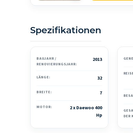
Spezifikationen
BAUJAHR /
2013
GEN
RENOVIERUNGSJAHR:
REIS
LÄNGE:
32
BREITE:
7
BES
MOTOR:
2 x Daewoo 400
GES
Hp
DER 