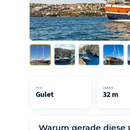
TYP
LÄNGE
Gulet
32 m
Warum gerade diese 