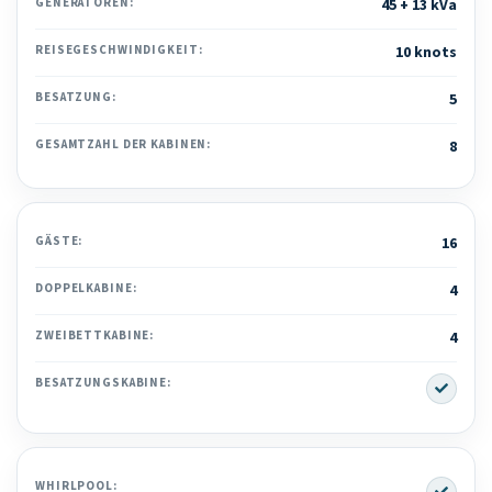
GENERATOREN:
45 + 13 kVa
REISEGESCHWINDIGKEIT:
10 knots
BESATZUNG:
5
GESAMTZAHL DER KABINEN:
8
GÄSTE:
16
DOPPELKABINE:
4
ZWEIBETTKABINE:
4
Yes
BESATZUNGSKABINE:
Yes
WHIRLPOOL: