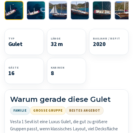
TYP
LÄNGE
BAUJAHR / REFIT
Gulet
32 m
2020
GÄSTE
KABINEN
16
8
Warum gerade diese Gulet
FAMILIE
GROSSE GRUPPE
BESTES ANGEBOT
Vesta 1 Sevil ist eine Luxus Gulet, die gut zu größere
Gruppen passt, wenn klassisches Layout, viel Decksfläche