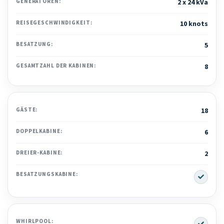
GENERATOREN:
2 x 24 kVa
REISEGESCHWINDIGKEIT:
10 knots
BESATZUNG:
5
GESAMTZAHL DER KABINEN:
8
GÄSTE:
18
DOPPELKABINE:
6
DREIER-KABINE:
2
Yes
BESATZUNGSKABINE:
Yes
WHIRLPOOL: