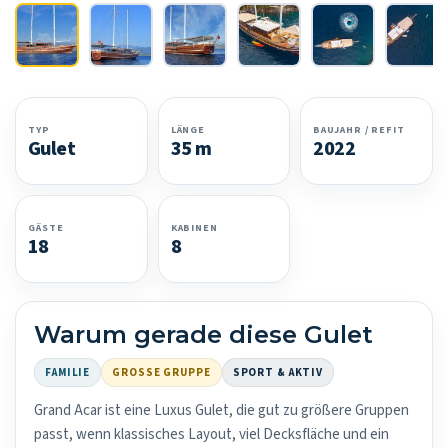
TYP
LÄNGE
BAUJAHR / REFIT
Gulet
35 m
2022
GÄSTE
KABINEN
18
8
Warum gerade diese Gulet
FAMILIE
GROSSE GRUPPE
SPORT & AKTIV
Grand Acar ist eine Luxus Gulet, die gut zu größere Gruppen
passt, wenn klassisches Layout, viel Decksfläche und ein