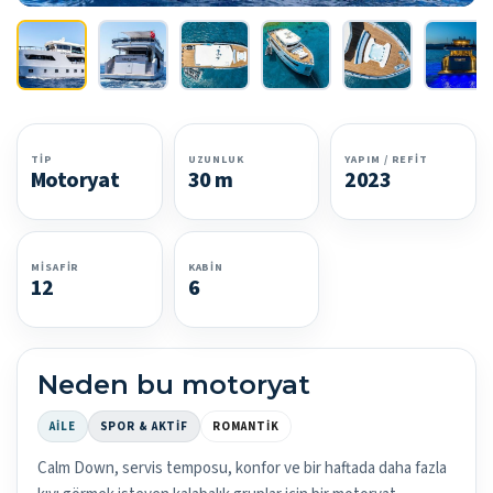
TIP
UZUNLUK
YAPIM / REFIT
Motoryat
30 m
2023
MISAFIR
KABIN
12
6
Neden bu motoryat
AILE
SPOR & AKTIF
ROMANTIK
Calm Down, servis temposu, konfor ve bir haftada daha fazla