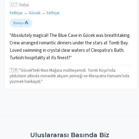
🇮🇹 İtalya
Fethiye → Göcek → Fethiye
Balayı 💑
"Absolutely magical! The Blue Cave in Göcek was breathtaking.
Crew arranged romantic dinners under the stars at Tomb Bay.
Loved swimming in crystal clear waters of Cleopatra's Bath.
Turkish hospitality at its finest!"
🇹🇷 "Göcek'teki Mavi Mağara muhteşemdi. Tomb Koyu'nda
yıldızların altında romantik akşam yemeği ve Kleopatra Hamamı'nda
yüzmek harikaydı."
Uluslararası Basında Biz