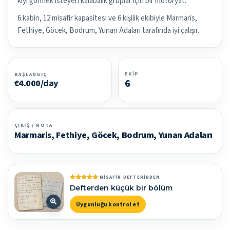
kıyı görmek isteyen kalabalık gruplar için bir motoryat.
6 kabin, 12 misafir kapasitesi ve 6 kişilik ekibiyle Marmaris,
Fethiye, Göcek, Bodrum, Yunan Adaları tarafında iyi çalışır.
EKIP
BAŞLANGIÇ
6
€4.000/day
ÇIKIŞ / ROTA
Marmaris, Fethiye, Göcek, Bodrum, Yunan Adaları
MISAFIR DEFTERINDEN
Defterden küçük bir bölüm
Uygunluğu kontrol et