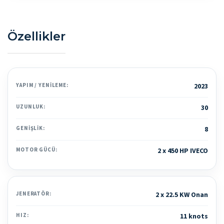
Özellikler
YAPIM / YENILEME:
2023
UZUNLUK:
30
GENIŞLIK:
8
MOTOR GÜCÜ:
2 x 450 HP IVECO
JENERATÖR:
2 x 22.5 KW Onan
HIZ:
11 knots