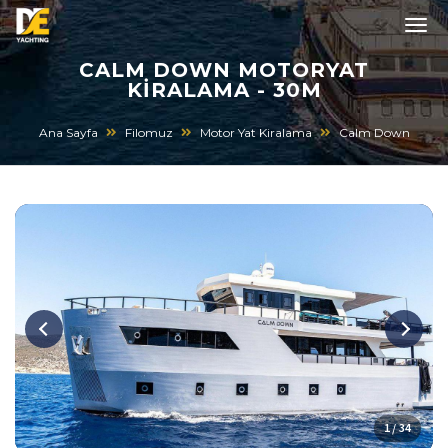
CALM DOWN MOTORYAT
KIRALAMA - 30M
Ana Sayfa
Filomuz
Motor Yat Kiralama
Calm Down
1 / 34