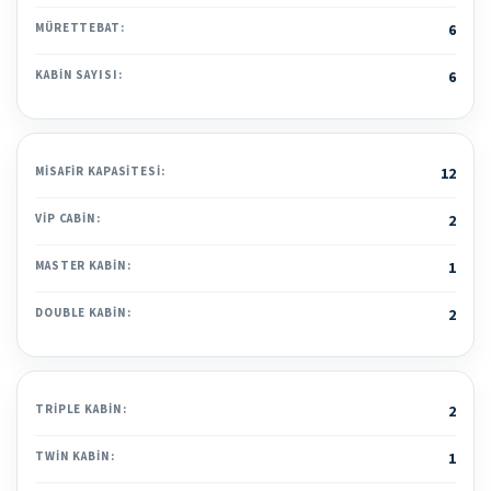
MÜRETTEBAT:
6
KABIN SAYISI:
6
MISAFIR KAPASITESI:
12
VIP CABIN:
2
MASTER KABIN:
1
DOUBLE KABIN:
2
TRIPLE KABIN:
2
TWIN KABIN:
1