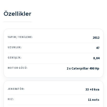
Özellikler
YAPIM / YENILEME:
2012
UZUNLUK:
47
GENIŞLIK:
8,84
MOTOR GÜCÜ:
2 x Caterpillar 490 Hp
JENERATÖR:
33 +0 kva
HIZ:
11 nots