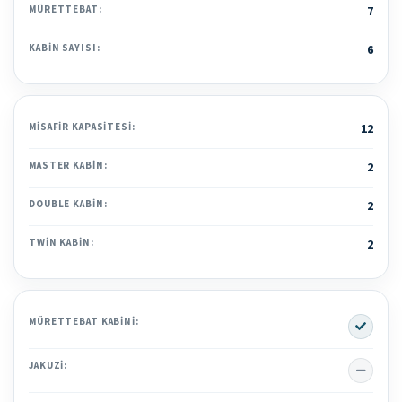
MÜRETTEBAT:
7
KABIN SAYISI:
6
MISAFIR KAPASITESI:
12
MASTER KABIN:
2
DOUBLE KABIN:
2
TWIN KABIN:
2
Yes
MÜRETTEBAT KABINI:
No
JAKUZI: