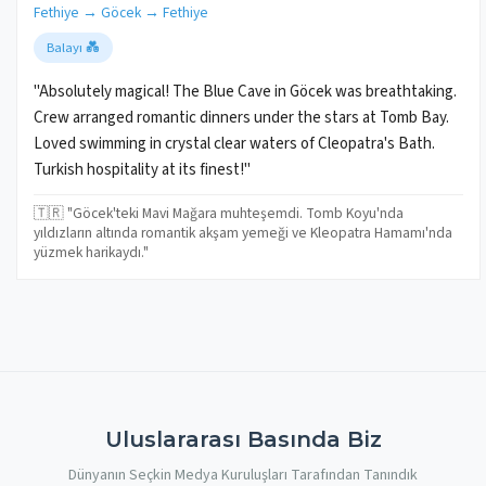
Fethiye → Göcek → Fethiye
Balayı 💑
"Absolutely magical! The Blue Cave in Göcek was breathtaking.
Crew arranged romantic dinners under the stars at Tomb Bay.
Loved swimming in crystal clear waters of Cleopatra's Bath.
Turkish hospitality at its finest!"
🇹🇷 "Göcek'teki Mavi Mağara muhteşemdi. Tomb Koyu'nda
yıldızların altında romantik akşam yemeği ve Kleopatra Hamamı'nda
yüzmek harikaydı."
Uluslararası Basında Biz
Dünyanın Seçkin Medya Kuruluşları Tarafından Tanındık