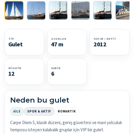
TIP
UZUNLUK
YAPIM / REFIT
Gulet
47 m
2012
MISAFIR
KABIN
12
6
Neden bu gulet
AILE
SPOR & AKTIF
ROMANTIK
Carpe Diem 5, klasik düzeni, geniş güvertesi ve mavi yolculuk
temposu isteyen kalabalık gruplar için VIP bir gulet.