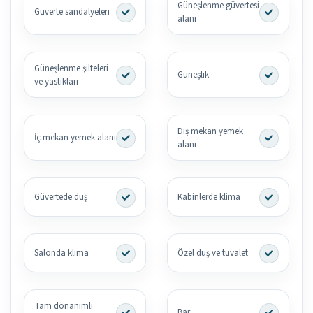
Güneşlenme güvertesi
Güverte sandalyeleri
alanı
Güneşlenme şilteleri
Güneşlik
ve yastıkları
Dış mekan yemek
İç mekan yemek alanı
alanı
Güvertede duş
Kabinlerde klima
Salonda klima
Özel duş ve tuvalet
Tam donanımlı
Bar