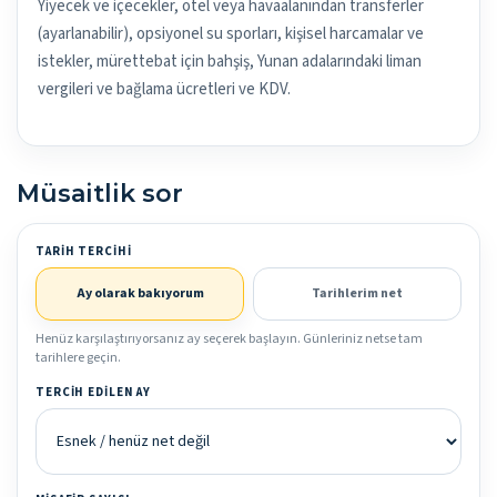
Yiyecek ve içecekler, otel veya havaalanından transferler
(ayarlanabilir), opsiyonel su sporları, kişisel harcamalar ve
istekler, mürettebat için bahşiş, Yunan adalarındaki liman
vergileri ve bağlama ücretleri ve KDV.
Müsaitlik sor
TARIH TERCIHI
Ay olarak bakıyorum
Tarihlerim net
Henüz karşılaştırıyorsanız ay seçerek başlayın. Günleriniz netse tam
tarihlere geçin.
TERCIH EDILEN AY