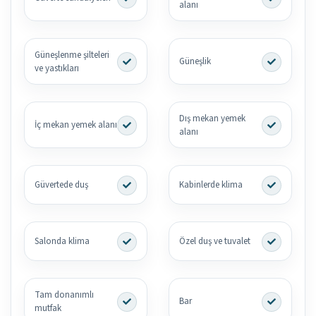
alanı
Güneşlenme şilteleri
Güneşlik
ve yastıkları
Dış mekan yemek
İç mekan yemek alanı
alanı
Güvertede duş
Kabinlerde klima
Salonda klima
Özel duş ve tuvalet
Tam donanımlı
Bar
mutfak