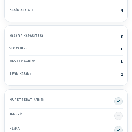
KABIN SAYISI:
4
MISAFIR KAPASITESI:
8
VIP CABIN:
1
MASTER KABIN:
1
TWIN KABIN:
2
Yes
MÜRETTEBAT KABINI:
No
JAKUZI:
Yes
KLIMA: