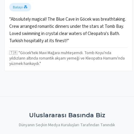
Balayı 💑
"Absolutely magical! The Blue Cave in Göcek was breathtaking.
Crew arranged romantic dinners under the stars at Tomb Bay.
Loved swimming in crystal clear waters of Cleopatra's Bath.
Turkish hospitality at its finest!"
🇹🇷 "Göcek'teki Mavi Mağara muhteşemdi. Tomb Koyu'nda
yıldızların altında romantik akşam yemeği ve Kleopatra Hamamı'nda
yüzmek harikaydı."
Uluslararası Basında Biz
Dünyanın Seçkin Medya Kuruluşları Tarafından Tanındık