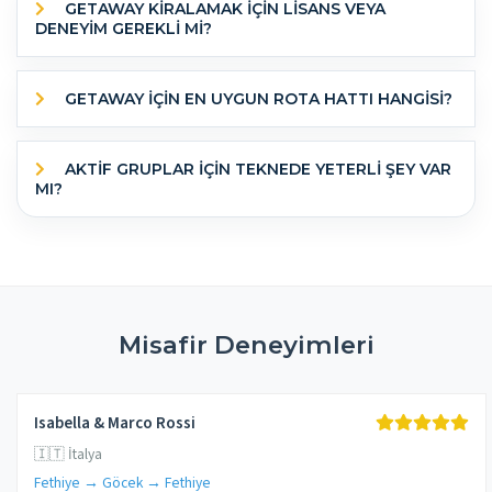
GETAWAY KİRALAMAK İÇİN LİSANS VEYA
DENEYİM GEREKLİ Mİ?
GETAWAY IÇIN EN UYGUN ROTA HATTI HANGISI?
AKTIF GRUPLAR IÇIN TEKNEDE YETERLI ŞEY VAR
MI?
Misafir Deneyimleri
Isabella & Marco Rossi
🇮🇹 İtalya
Fethiye → Göcek → Fethiye