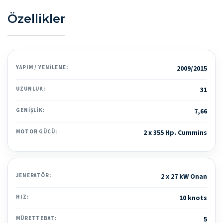
Özellikler
YAPIM / YENILEME:
2009/2015
UZUNLUK:
31
GENIŞLIK:
7,66
MOTOR GÜCÜ:
2 x 355 Hp. Cummins
JENERATÖR:
2 x 27 kW Onan
HIZ:
10 knots
MÜRETTEBAT:
5