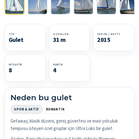
TIP
UZUNLUK
YAPIM / REFIT
Gulet
31 m
2015
MISAFIR
KABIN
8
4
Neden bu gulet
SPOR & AKTIF
ROMANTIK
Getaway, klasik düzeni, geniş güvertesi ve mavi yolculuk
temposu isteyen özel gruplar için Ultra Lüks bir gulet.