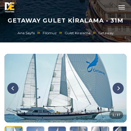
GETAWAY GULET KIRALAMA - 31M
Ana Sayfa
Filomuz
Gulet Kiralama
Getaway
1 / 37