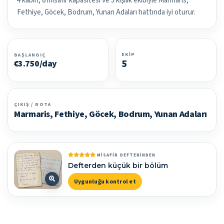
4 kabin, 8 misafir kapasitesi ve 5 kişilik ekibiyle Marmaris,
Fethiye, Göcek, Bodrum, Yunan Adaları hattında iyi oturur.
EKIP
BAŞLANGIÇ
5
€3.750/day
ÇIKIŞ / ROTA
Marmaris, Fethiye, Göcek, Bodrum, Yunan Adaları
MISAFIR DEFTERINDEN
Defterden küçük bir bölüm
Uygunluğu kontrol et