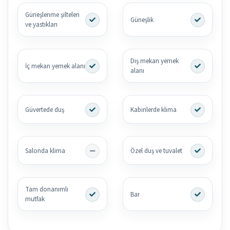
Güneşlenme şilteleri
Güneşlik
ve yastıkları
Dış mekan yemek
İç mekan yemek alanı
alanı
Güvertede duş
Kabinlerde klima
Salonda klima
Özel duş ve tuvalet
Tam donanımlı
Bar
mutfak