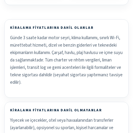
KIRALAMA FIYATLARINA DAHIL OLANLAR
Günde 3 saate kadar motor seyri, klima kullanımı, sınırlı Wi-Fi,
mürettebat hizmeti, dizel ve benzin giderleri ve teknedeki
ekipmanların kullanımı. Çarşaf, havlu, plaj havlusu ve içme suyu
da sağlanmaktadır. Tüm charter ve rıhtım vergileri, liman
işlemleri, transit log ve gemi acenteleri ile ilgili formaliteler ve
tekne sigortası dahildir (seyahat sigortası yaptırmanız tavsiye
edilir).
KIRALAMA FIYATLARINA DAHIL OLMAYANLAR
Yiyecek ve içecekler, otel veya havaalanından transferler
(ayarlanabilir), opsiyonel su sporları, kişisel harcamalar ve