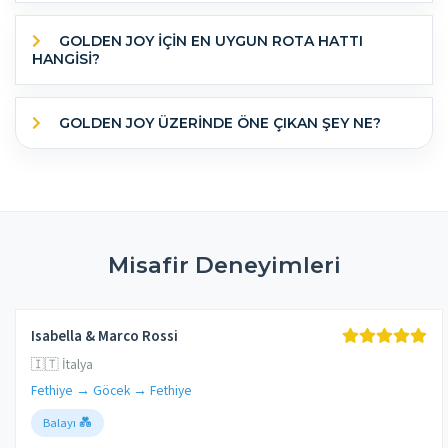
GOLDEN JOY IÇIN EN UYGUN ROTA HATTI
HANGISI?
GOLDEN JOY ÜZERINDE ÖNE ÇIKAN ŞEY NE?
Misafir Deneyimleri
Isabella & Marco Rossi
🇮🇹 İtalya
Fethiye → Göcek → Fethiye
Balayı 💑