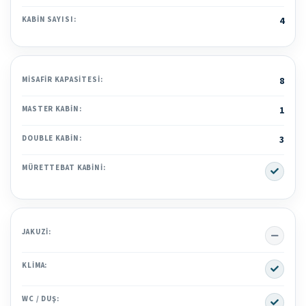
KABIN SAYISI:
4
MISAFIR KAPASITESI:
8
MASTER KABIN:
1
DOUBLE KABIN:
3
Yes
MÜRETTEBAT KABINI:
No
JAKUZI:
Yes
KLIMA:
Yes
WC / DUŞ: