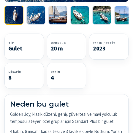
TIP
UZUNLUK
YAPIM / REFIT
Gulet
20 m
2023
MISAFIR
KABIN
8
4
Neden bu gulet
Golden Joy, klasik düzeni, geniş güvertesi ve mavi yolculuk
temposu isteyen özel gruplar için Standart Plus bir gulet.
4 kabin, 8 misafir kapasitesi ve 3 kişilik ekibiyle Bodrum, Yunan