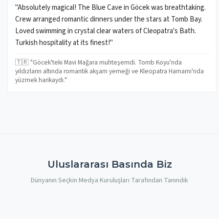
"Absolutely magical! The Blue Cave in Göcek was breathtaking.
Crew arranged romantic dinners under the stars at Tomb Bay.
Loved swimming in crystal clear waters of Cleopatra's Bath.
Turkish hospitality at its finest!"
🇹🇷 "Göcek'teki Mavi Mağara muhteşemdi. Tomb Koyu'nda
yıldızların altında romantik akşam yemeği ve Kleopatra Hamamı'nda
yüzmek harikaydı."
Uluslararası Basında Biz
Dünyanın Seçkin Medya Kuruluşları Tarafından Tanındık