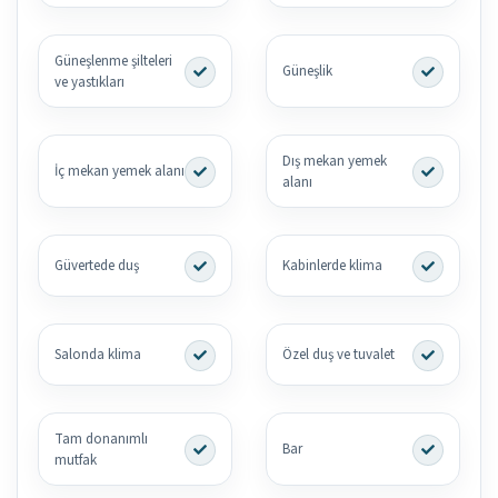
Güneşlenme şilteleri
Güneşlik
ve yastıkları
Dış mekan yemek
İç mekan yemek alanı
alanı
Güvertede duş
Kabinlerde klima
Salonda klima
Özel duş ve tuvalet
Tam donanımlı
Bar
mutfak