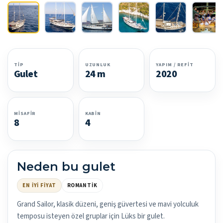
TIP
UZUNLUK
YAPIM / REFIT
Gulet
24 m
2020
MISAFIR
KABIN
8
4
Neden bu gulet
EN İYI FIYAT
ROMANTIK
Grand Sailor, klasik düzeni, geniş güvertesi ve mavi yolculuk
temposu isteyen özel gruplar için Lüks bir gulet.