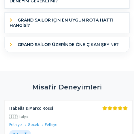
DENEYİM GEREKLİ Mİ?
GRAND SAILOR IÇIN EN UYGUN ROTA HATTI
HANGISI?
GRAND SAILOR ÜZERINDE ÖNE ÇIKAN ŞEY NE?
Misafir Deneyimleri
Isabella & Marco Rossi
🇮🇹 İtalya
Fethiye → Göcek → Fethiye