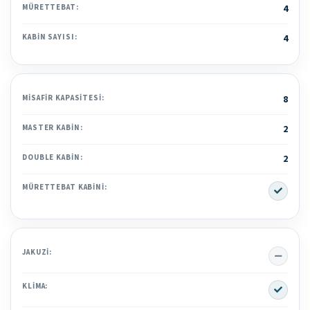
MÜRETTEBAT:
4
KABIN SAYISI:
4
MISAFIR KAPASITESI:
8
MASTER KABIN:
2
DOUBLE KABIN:
2
Yes
MÜRETTEBAT KABINI:
No
JAKUZI:
Yes
KLIMA: