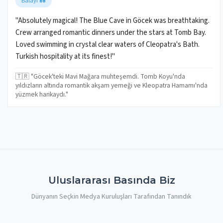
Balayı 💑
"Absolutely magical! The Blue Cave in Göcek was breathtaking.
Crew arranged romantic dinners under the stars at Tomb Bay.
Loved swimming in crystal clear waters of Cleopatra's Bath.
Turkish hospitality at its finest!"
🇹🇷 "Göcek'teki Mavi Mağara muhteşemdi. Tomb Koyu'nda
yıldızların altında romantik akşam yemeği ve Kleopatra Hamamı'nda
yüzmek harikaydı."
Uluslararası Basında Biz
Dünyanın Seçkin Medya Kuruluşları Tarafından Tanındık