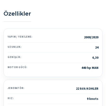
Özellikler
YAPIM / YENILEME:
2008/2020
UZUNLUK:
24
GENIŞLIK:
6,30
MOTOR GÜCÜ:
440 hp MAN
JENERATÖR:
22 kVA KOHLER
HIZ:
9 knots