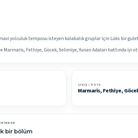
mavi yolculuk temposu isteyen kalabalık gruplar için Lüks bir gulet
iyle Marmaris, Fethiye, Göcek, Selimiye, Yunan Adaları hattında iyi ot
ÇIKIŞ / ROTA
Marmaris, Fethiye, Göcek
ERINDEN
k bir bölüm