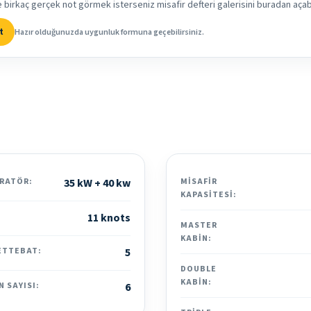
rkaç gerçek not görmek isterseniz misafir defteri galerisini buradan açabil
t
Hazır olduğunuzda uygunluk formuna geçebilirsiniz.
RATÖR:
35 kW + 40 kw
MISAFIR
KAPASITESI:
11 knots
MASTER
KABIN:
ETTEBAT:
5
DOUBLE
KABIN:
N SAYISI:
6