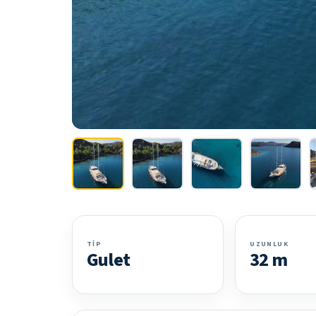
TIP
UZUNLUK
Gulet
32 m