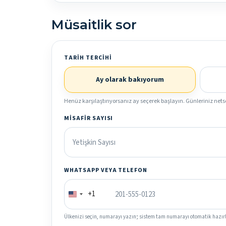
Müsaitlik sor
TARIH TERCIHI
Ay olarak bakıyorum
Henüz karşılaştırıyorsanız ay seçerek başlayın. Günleriniz nets
MISAFIR SAYISI
WHATSAPP VEYA TELEFON
+1
Ülkenizi seçin, numarayı yazın; sistem tam numarayı otomatik hazırl