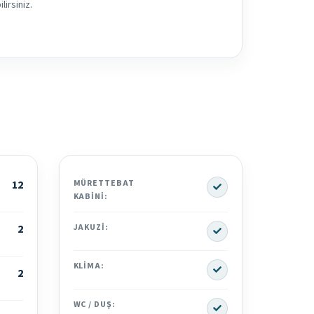
irsiniz.
Yes
12
MÜRETTEBAT
KABINI:
Yes
2
JAKUZI:
Yes
KLIMA:
2
Yes
WC / DUŞ: