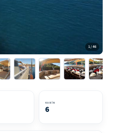
1 / 46
KABIN
6