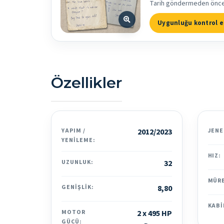
Tarih göndermeden önce bi
Uygunluğu kontrol e
Özellikler
YAPIM /
2012/2023
JENE
YENILEME:
HIZ:
UZUNLUK:
32
MÜR
GENIŞLIK:
8,80
KABI
MOTOR
2 x 495 HP
GÜCÜ: