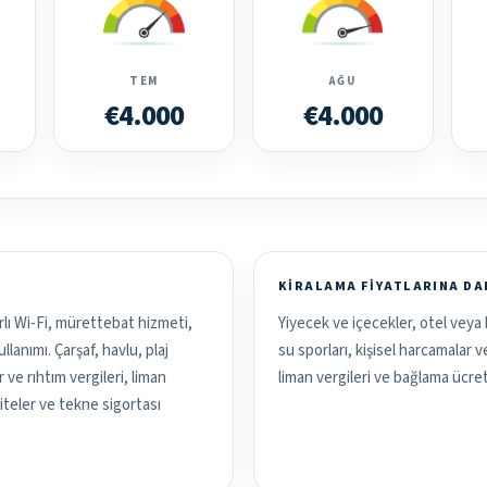
TEM
AĞU
€4.000
€4.000
KIRALAMA FIYATLARINA D
rlı Wi-Fi, mürettebat hizmeti,
Yiyecek ve içecekler, otel veya 
lanımı. Çarşaf, havlu, plaj
su sporları, kişisel harcamalar 
ve rıhtım vergileri, liman
liman vergileri ve bağlama ücret
aliteler ve tekne sigortası