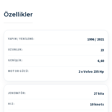
Özellikler
YAPIM / YENILEME:
1996 / 2021
UZUNLUK:
23
GENIŞLIK:
6,60
MOTOR GÜCÜ:
2 x Volvo 235 Hp
JENERATÖR:
27 kVa
HIZ:
10 knots