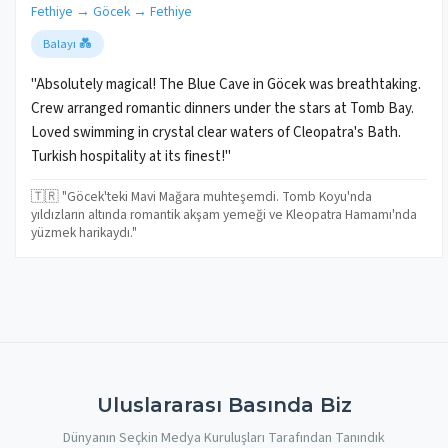
Fethiye → Göcek → Fethiye
Balayı 💑
"Absolutely magical! The Blue Cave in Göcek was breathtaking.
Crew arranged romantic dinners under the stars at Tomb Bay.
Loved swimming in crystal clear waters of Cleopatra's Bath.
Turkish hospitality at its finest!"
🇹🇷 "Göcek'teki Mavi Mağara muhteşemdi. Tomb Koyu'nda
yıldızların altında romantik akşam yemeği ve Kleopatra Hamamı'nda
yüzmek harikaydı."
Uluslararası Basında Biz
Dünyanın Seçkin Medya Kuruluşları Tarafından Tanındık