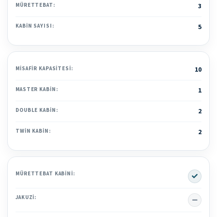
MÜRETTEBAT:
3
KABIN SAYISI:
5
MISAFIR KAPASITESI:
10
MASTER KABIN:
1
DOUBLE KABIN:
2
TWIN KABIN:
2
Yes
MÜRETTEBAT KABINI:
No
JAKUZI: