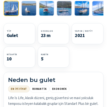
TIP
UZUNLUK
YAPIM / REFIT
Gulet
23 m
2021
MISAFIR
KABIN
10
5
Neden bu gulet
EN İYI FIYAT
ROMANTIK
EKONOMIK
Life İs Life, klasik düzeni, geniş güvertesi ve mavi yolculuk
temposu isteyen kalabalık gruplar için Standart Plus bir gulet.