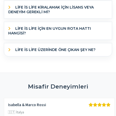
LIFE İS LIFE KİRALAMAK İÇİN LİSANS VEYA
DENEYİM GEREKLİ Mİ?
LIFE İS LIFE IÇIN EN UYGUN ROTA HATTI
HANGISI?
LIFE İS LIFE ÜZERINDE ÖNE ÇIKAN ŞEY NE?
Misafir Deneyimleri
Isabella & Marco Rossi
🇮🇹 İtalya