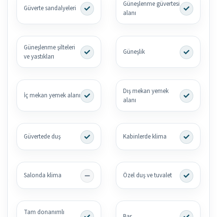
Güneşlenme güvertesi
Güverte sandalyeleri
alanı
Güneşlenme şilteleri
Güneşlik
ve yastıkları
Dış mekan yemek
İç mekan yemek alanı
alanı
Güvertede duş
Kabinlerde klima
Salonda klima
Özel duş ve tuvalet
Tam donanımlı
Bar