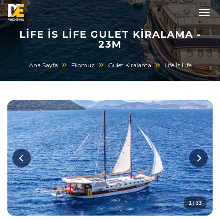
LIFE İS LIFE GULET KIRALAMA -
23M
Ana Sayfa
Filomuz
Gulet Kiralama
Life İs Life
1 / 33