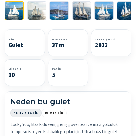
TIP
UZUNLUK
YAPIM / REFIT
Gulet
37 m
2023
MISAFIR
KABIN
10
5
Neden bu gulet
SPOR & AKTIF
ROMANTIK
Lucky You, klasik düzeni, geniş güvertesi ve mavi yolculuk
temposu isteyen kalabalık gruplar için Ultra Lüks bir gulet.