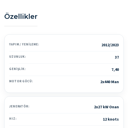
Özellikler
YAPIM / YENILEME:
2012/2023
UZUNLUK:
37
GENIŞLIK:
7,40
MOTOR GÜCÜ:
2x440 Man
JENERATÖR:
2x27 kW Onan
HIZ:
12 knots