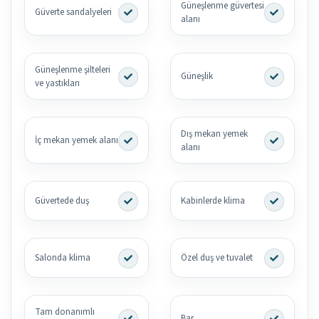
Güneşlenme güvertesi
Güverte sandalyeleri
alanı
Güneşlenme şilteleri
Güneşlik
ve yastıkları
Dış mekan yemek
İç mekan yemek alanı
alanı
Güvertede duş
Kabinlerde klima
Salonda klima
Özel duş ve tuvalet
Tam donanımlı
Bar