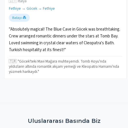
🇮🇹 İtalya
Fethiye → Göcek → Fethiye
Balayı 💑
"Absolutely magical! The Blue Cave in Göcek was breathtaking.
Crew arranged romantic dinners under the stars at Tomb Bay.
Loved swimming in crystal clear waters of Cleopatra's Bath.
Turkish hospitality at its finest!"
🇹🇷 "Göcek'teki Mavi Mağara muhteşemdi. Tomb Koyu'nda
yıldızların altında romantik akşam yemeği ve Kleopatra Hamamı'nda
yüzmek harikaydı."
Uluslararası Basında Biz