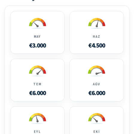
MAY
HAZ
€3.000
€4.500
TEM
AĞU
€6.000
€6.000
EYL
EKI