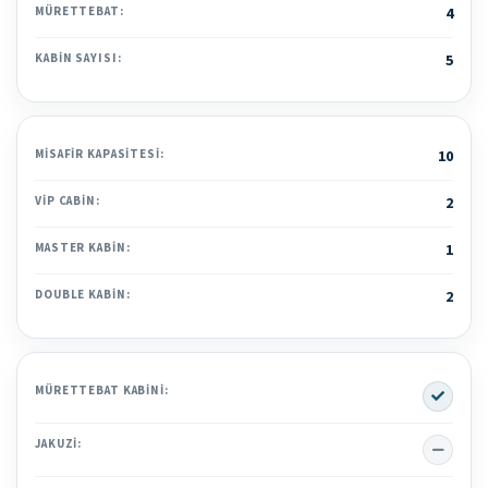
MÜRETTEBAT:
4
KABIN SAYISI:
5
MISAFIR KAPASITESI:
10
VIP CABIN:
2
MASTER KABIN:
1
DOUBLE KABIN:
2
Yes
MÜRETTEBAT KABINI:
No
JAKUZI: