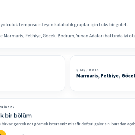
 yolculuk temposu isteyen kalabalık gruplar için Lüks bir gulet.
iyle Marmaris, Fethiye, Göcek, Bodrum, Yunan Adaları hattında iyi otu
ÇIKIŞ / ROTA
Marmaris, Fethiye, Göce
ERINDEN
k bir bölüm
rkaç gerçek not görmek isterseniz misafir defteri galerisini buradan açabil