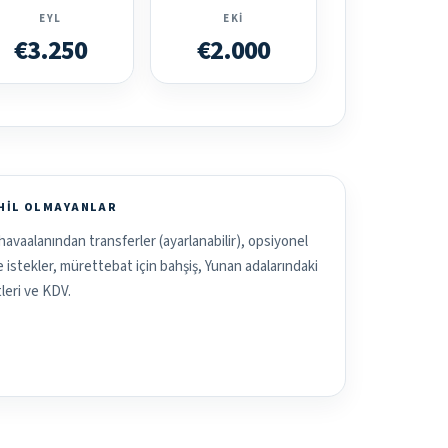
EYL
EKI
€3.250
€2.000
AHIL OLMAYANLAR
havaalanından transferler (ayarlanabilir), opsiyonel
ve istekler, mürettebat için bahşiş, Yunan adalarındaki
leri ve KDV.