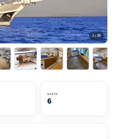
1 / 26
KABIN
6