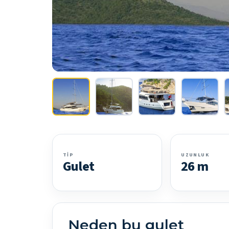
TIP
UZUNLUK
Gulet
26 m
Neden bu gulet