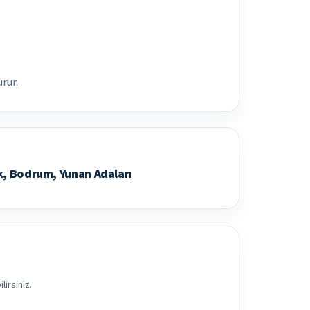
rur.
k, Bodrum, Yunan Adaları
irsiniz.