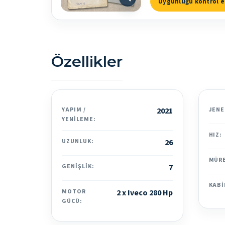
Uygunluğu kontrol e
Özellikler
YAPIM /
2021
JENE
YENILEME:
HIZ:
UZUNLUK:
26
MÜR
GENIŞLIK:
7
KABI
MOTOR
2 x Iveco 280 Hp
GÜCÜ: