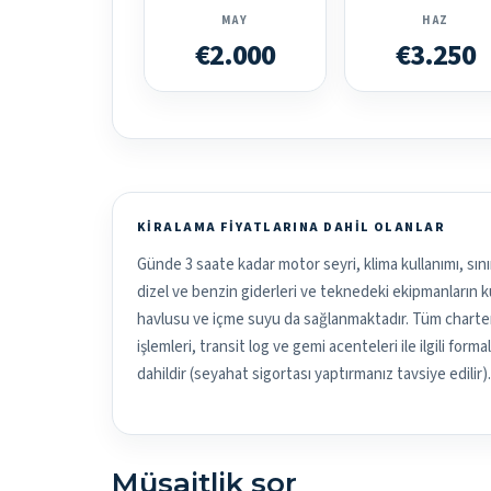
MAY
HAZ
€2.000
€3.250
KIRALAMA FIYATLARINA DAHIL OLANLAR
Günde 3 saate kadar motor seyri, klima kullanımı, sını
dizel ve benzin giderleri ve teknedeki ekipmanların kul
havlusu ve içme suyu da sağlanmaktadır. Tüm charter 
işlemleri, transit log ve gemi acenteleri ile ilgili form
dahildir (seyahat sigortası yaptırmanız tavsiye edilir).
Müsaitlik sor