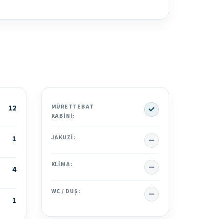
Yes
12
MÜRETTEBAT
KABINI:
No
1
JAKUZI:
No
KLIMA:
4
No
WC / DUŞ:
1