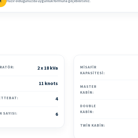
t
Hazır olduğunuzda uygunluk formuna geçebilirsiniz.
RATÖR:
2 x 18 kVa
MISAFIR
KAPASITESI:
11 knots
MASTER
KABIN:
ETTEBAT:
4
DOUBLE
KABIN:
N SAYISI:
6
TWIN KABIN: