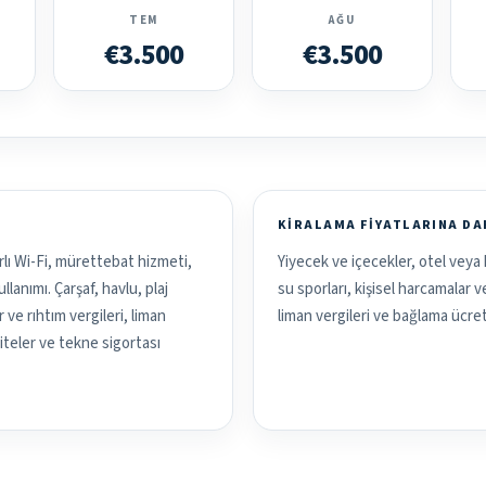
TEM
AĞU
€3.500
€3.500
KIRALAMA FIYATLARINA D
rlı Wi-Fi, mürettebat hizmeti,
Yiyecek ve içecekler, otel veya 
lanımı. Çarşaf, havlu, plaj
su sporları, kişisel harcamalar 
ve rıhtım vergileri, liman
liman vergileri ve bağlama ücret
aliteler ve tekne sigortası