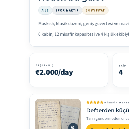
AILE
SPOR & AKTIF
EN İYI FIYAT
Maske 5, klasik düzeni, geniş güvertesi ve mavi
6 kabin, 12 misafir kapasitesi ve 4 kişilik ekib
BAŞLANGIÇ
EKIP
€2.000/day
4
MISAFIR DEFT
Defterden küçü
Tarih göndermeden önce bi