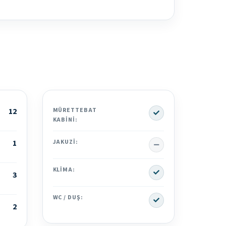
Yes
12
MÜRETTEBAT
KABINI:
No
1
JAKUZI:
Yes
KLIMA:
3
Yes
WC / DUŞ:
2