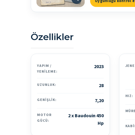
Uygunluğu kontrol e
Özellikler
YAPIM /
2023
JENE
YENILEME:
UZUNLUK:
28
HIZ:
GENIŞLIK:
7,20
MÜR
MOTOR
2 x Baudouin 450
GÜCÜ:
Hp
KABI