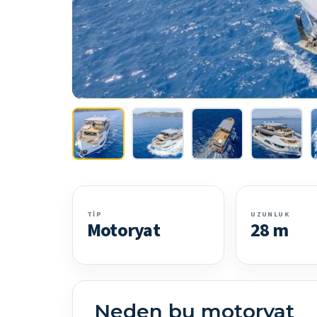
TIP
UZUNLUK
Motoryat
28 m
Neden bu motoryat