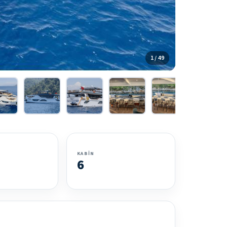
1 / 49
KABIN
6