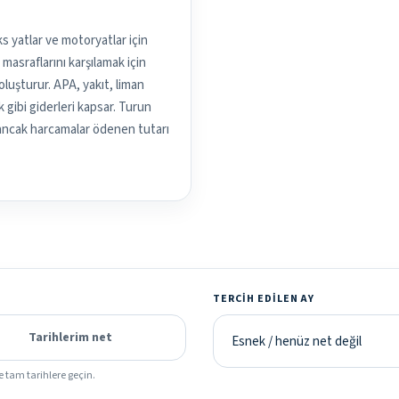
s yatlar ve motoryatlar için
asraflarını karşılamak için
oluşturur. APA, yakıt, liman
 gibi giderleri kapsar. Turun
, ancak harcamalar ödenen tutarı
TERCIH EDILEN AY
Tarihlerim net
e tam tarihlere geçin.