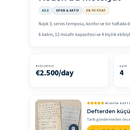
AILE
SPOR & AKTIF
EN İYI FIYAT
Nayk 3, servis temposu, konfor ve bir haftada d
6 kabin, 12 misafir kapasitesi ve 4 kişilik ekibiy
BAŞLANGIÇ
EKIP
€2.500/day
4
MISAFIR DEFT
Defterden küçü
Tarih göndermeden önce bi