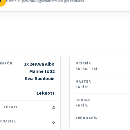
t
Hazır olduğunuzda uygunluk formuna geçebilirsiniz.
RATÖR:
1x 24 Kwa Albo
MISAFIR
KAPASITESI:
Marine 1x 32
Kwa Baudouin
MASTER
KABIN:
14 knots
DOUBLE
KABIN:
ETTEBAT:
4
TWIN KABIN:
N SAYISI:
6