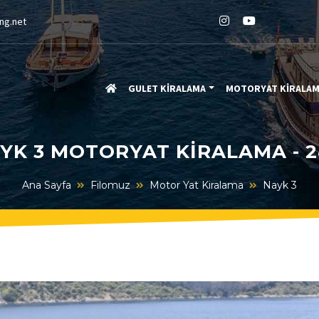
ng.net
GULET KİRALAMA
MOTORYAT KİRALA
YK 3 MOTORYAT KIRALAMA - 
Ana Sayfa
Filomuz
Motor Yat Kiralama
Nayk 3