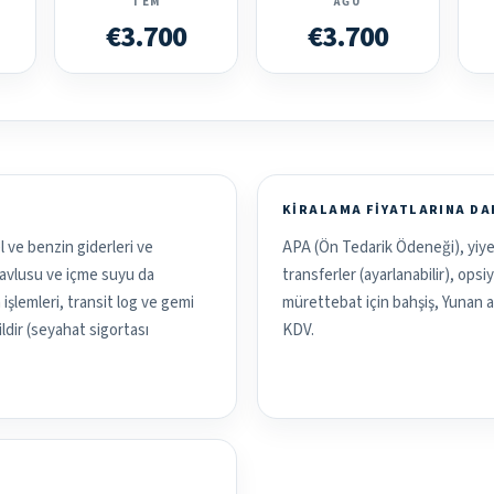
TEM
AĞU
€3.700
€3.700
KIRALAMA FIYATLARINA D
el ve benzin giderleri ve
APA (Ön Tedarik Ödeneği), yiye
 havlusu ve içme suyu da
transferler (ayarlanabilir), opsi
işlemleri, transit log ve gemi
mürettebat için bahşiş, Yunan ad
ildir (seyahat sigortası
KDV.