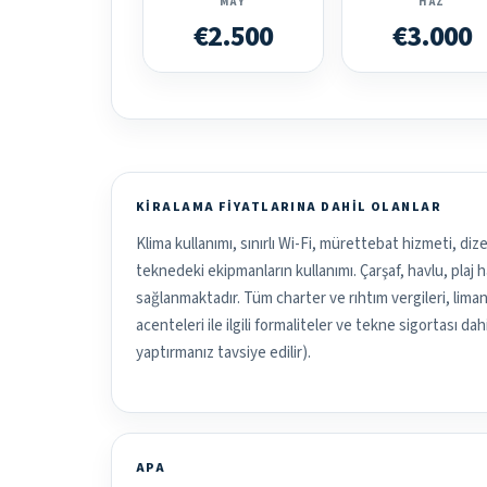
MAY
HAZ
€2.500
€3.000
KIRALAMA FIYATLARINA DAHIL OLANLAR
Klima kullanımı, sınırlı Wi-Fi, mürettebat hizmeti, diz
teknedeki ekipmanların kullanımı. Çarşaf, havlu, plaj
sağlanmaktadır. Tüm charter ve rıhtım vergileri, liman 
acenteleri ile ilgili formaliteler ve tekne sigortası dah
yaptırmanız tavsiye edilir).
APA