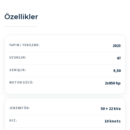
Özellikler
YAPIM / YENILEME:
2023
UZUNLUK:
47
GENIŞLIK:
9,50
MOTOR GÜCÜ:
2x850 hp
JENERATÖR:
50 + 22 kVa
HIZ:
10 knots