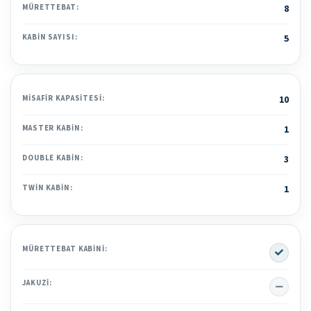
MÜRETTEBAT:
8
KABIN SAYISI:
5
MISAFIR KAPASITESI:
10
MASTER KABIN:
1
DOUBLE KABIN:
3
TWIN KABIN:
1
Yes
MÜRETTEBAT KABINI:
No
JAKUZI: