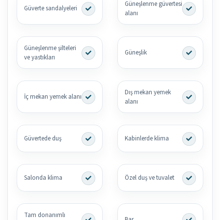
Güneşlenme güvertesi
Güverte sandalyeleri
alanı
Güneşlenme şilteleri
Güneşlik
ve yastıkları
Dış mekan yemek
İç mekan yemek alanı
alanı
Güvertede duş
Kabinlerde klima
Salonda klima
Özel duş ve tuvalet
Tam donanımlı
Bar