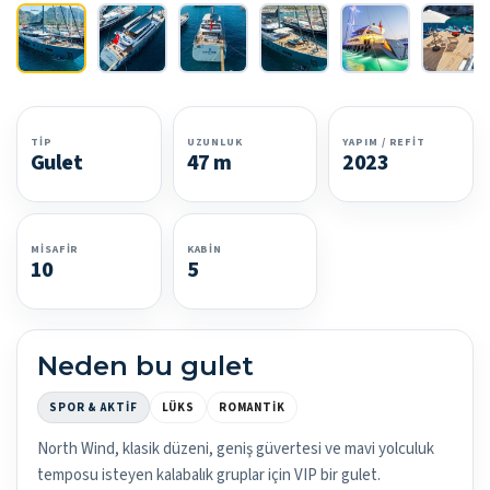
TIP
UZUNLUK
YAPIM / REFIT
Gulet
47 m
2023
MISAFIR
KABIN
10
5
Neden bu gulet
SPOR & AKTIF
LÜKS
ROMANTIK
North Wind, klasik düzeni, geniş güvertesi ve mavi yolculuk
temposu isteyen kalabalık gruplar için VIP bir gulet.