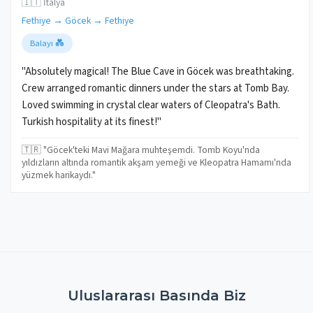
🇮🇹 İtalya
Fethiye → Göcek → Fethiye
Balayı 💑
"Absolutely magical! The Blue Cave in Göcek was breathtaking.
Crew arranged romantic dinners under the stars at Tomb Bay.
Loved swimming in crystal clear waters of Cleopatra's Bath.
Turkish hospitality at its finest!"
🇹🇷 "Göcek'teki Mavi Mağara muhteşemdi. Tomb Koyu'nda
yıldızların altında romantik akşam yemeği ve Kleopatra Hamamı'nda
yüzmek harikaydı."
Uluslararası Basında Biz