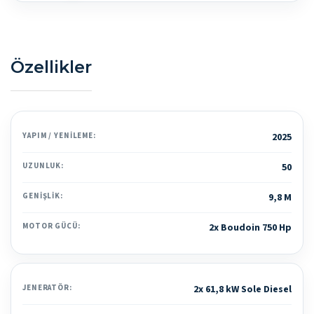
Özellikler
YAPIM / YENILEME:
2025
UZUNLUK:
50
GENIŞLIK:
9,8 M
MOTOR GÜCÜ:
2x Boudoin 750 Hp
JENERATÖR:
2x 61,8 kW Sole Diesel