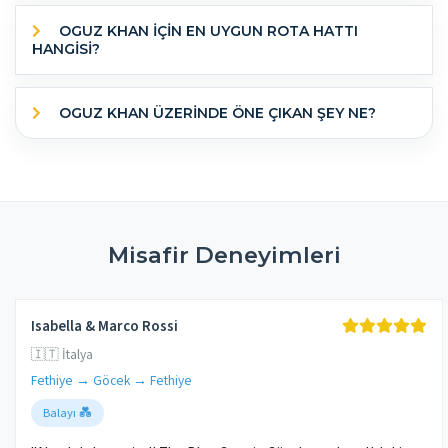
OGUZ KHAN IÇIN EN UYGUN ROTA HATTI
HANGISI?
OGUZ KHAN ÜZERINDE ÖNE ÇIKAN ŞEY NE?
Misafir Deneyimleri
Isabella & Marco Rossi
🇮🇹 İtalya
Fethiye → Göcek → Fethiye
Balayı 💑