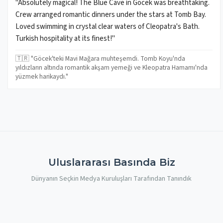
"Absolutely magical! The Blue Cave in Göcek was breathtaking.
Crew arranged romantic dinners under the stars at Tomb Bay.
Loved swimming in crystal clear waters of Cleopatra's Bath.
Turkish hospitality at its finest!"
🇹🇷 "Göcek'teki Mavi Mağara muhteşemdi. Tomb Koyu'nda
yıldızların altında romantik akşam yemeği ve Kleopatra Hamamı'nda
yüzmek harikaydı."
Uluslararası Basında Biz
Dünyanın Seçkin Medya Kuruluşları Tarafından Tanındık