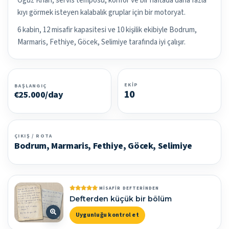
Oguz Khan, servis temposu, konfor ve bir haftada daha fazla
kıyı görmek isteyen kalabalık gruplar için bir motoryat.
6 kabin, 12 misafir kapasitesi ve 10 kişilik ekibiyle Bodrum,
Marmaris, Fethiye, Göcek, Selimiye tarafında iyi çalışır.
EKIP
BAŞLANGIÇ
10
€25.000/day
ÇIKIŞ / ROTA
Bodrum, Marmaris, Fethiye, Göcek, Selimiye
MISAFIR DEFTERINDEN
Defterden küçük bir bölüm
Uygunluğu kontrol et