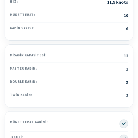
HIZ:
11,5 knots
MÜRETTEBAT:
10
KABIN SAYISI:
6
MISAFIR KAPASITESI:
12
MASTER KABIN:
1
DOUBLE KABIN:
3
TWIN KABIN:
2
Yes
MÜRETTEBAT KABINI:
Yes
JAKUZI: