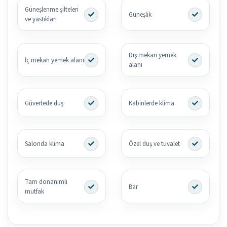
Güneşlenme şilteleri
Güneşlik
ve yastıkları
Dış mekan yemek
İç mekan yemek alanı
alanı
Güvertede duş
Kabinlerde klima
Salonda klima
Özel duş ve tuvalet
Tam donanımlı
Bar
mutfak