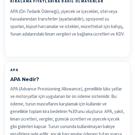
KIRALAMA FIYATLARINA DAHIL OLMAYANLAR
APA (Ön Tedarik Ödeneği), yiyecek ve içecekler, otel veya
havaalanından transferler (ayarlanabilir), opsiyonel su
sporları, kişisel harcamalar ve istekler, mürettebat için bahşiş,
Yunan adalarındaki liman vergileri ve bağlama ücretleri ve KDV.
APA
APA Nedir?
APA (Advance Provisioning Allowance), genellikle lüks yatlar
ve motoryatlar için uygulanan bir ön ödeme sistemidir. Bu
ödeme, turun masraflarını karşılamak için kullanılır ve
genellikle toplam kira bedelinin %30'unu oluşturur. APA, yakıt,
liman ücretleri, vergiler, gümrük ücretleri ve yiyecek-içecek
gibi giderleri kapsar. Turun sonunda kullanılmayan bakiye
misafirlere iade edilir, ancak harcamalar ödenen tutarı aşarsa