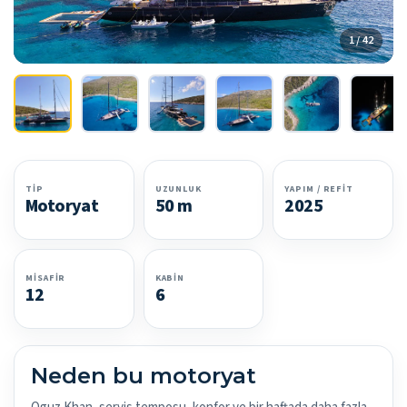
1 / 42
TIP
UZUNLUK
YAPIM / REFIT
Motoryat
50 m
2025
MISAFIR
KABIN
12
6
Neden bu motoryat