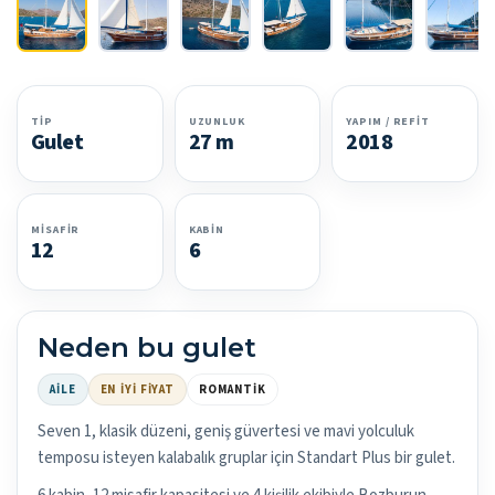
TIP
UZUNLUK
YAPIM / REFIT
Gulet
27 m
2018
MISAFIR
KABIN
12
6
Neden bu gulet
AILE
EN İYI FIYAT
ROMANTIK
Seven 1, klasik düzeni, geniş güvertesi ve mavi yolculuk
temposu isteyen kalabalık gruplar için Standart Plus bir gulet.