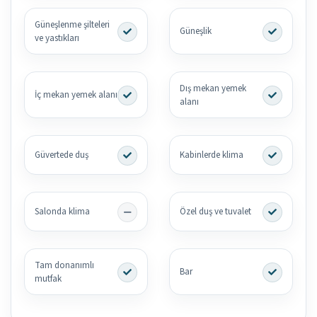
Güneşlenme şilteleri
Güneşlik
ve yastıkları
Dış mekan yemek
İç mekan yemek alanı
alanı
Güvertede duş
Kabinlerde klima
Salonda klima
Özel duş ve tuvalet
Tam donanımlı
Bar
mutfak