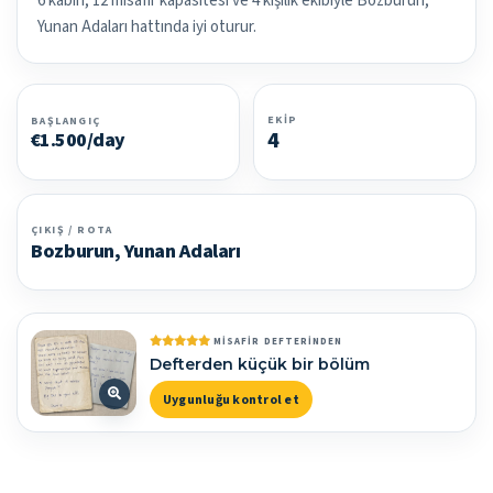
6 kabin, 12 misafir kapasitesi ve 4 kişilik ekibiyle Bozburun,
Yunan Adaları hattında iyi oturur.
EKIP
BAŞLANGIÇ
4
€1.500/day
ÇIKIŞ / ROTA
Bozburun, Yunan Adaları
MISAFIR DEFTERINDEN
Defterden küçük bir bölüm
Uygunluğu kontrol et