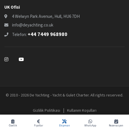
UK Ofisi
4 Welwyn Park Avenue, Hull, HU6 7DH
info@deyachting.co.uk
+44 7449 968980
Telefon:
© 2010 - 2026 De Yachting - Yacht & Gulet Charter. All rights reserved.
|
Gizlilik Politikası
Kullanım Koşulları
Özellik
Fiyatlar
Ekipman
WhatsApp
Rezervasyon