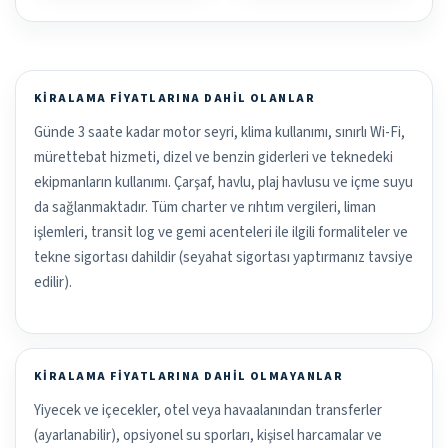
KIRALAMA FIYATLARINA DAHIL OLANLAR
Günde 3 saate kadar motor seyri, klima kullanımı, sınırlı Wi-Fi,
mürettebat hizmeti, dizel ve benzin giderleri ve teknedeki
ekipmanların kullanımı. Çarşaf, havlu, plaj havlusu ve içme suyu
da sağlanmaktadır. Tüm charter ve rıhtım vergileri, liman
işlemleri, transit log ve gemi acenteleri ile ilgili formaliteler ve
tekne sigortası dahildir (seyahat sigortası yaptırmanız tavsiye
edilir).
KIRALAMA FIYATLARINA DAHIL OLMAYANLAR
Yiyecek ve içecekler, otel veya havaalanından transferler
(ayarlanabilir), opsiyonel su sporları, kişisel harcamalar ve