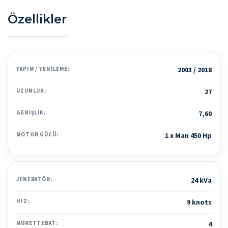
Özellikler
YAPIM / YENILEME:
2003 / 2018
UZUNLUK:
27
GENIŞLIK:
7,60
MOTOR GÜCÜ:
1 x Man 450 Hp
JENERATÖR:
24 kVa
HIZ:
9 knots
MÜRETTEBAT:
4