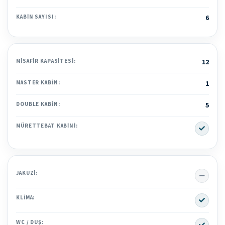
KABIN SAYISI:
6
MISAFIR KAPASITESI:
12
MASTER KABIN:
1
DOUBLE KABIN:
5
Yes
MÜRETTEBAT KABINI:
No
JAKUZI:
Yes
KLIMA:
Yes
WC / DUŞ: