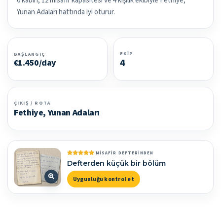
6 kabin, 12 misafir kapasitesi ve 4 kişilik ekibiyle Fethiye,
Yunan Adaları hattında iyi oturur.
EKIP
BAŞLANGIÇ
4
€1.450/day
ÇIKIŞ / ROTA
Fethiye, Yunan Adaları
MISAFIR DEFTERINDEN
Defterden küçük bir bölüm
Uygunluğu kontrol et