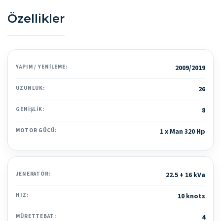
Özellikler
YAPIM / YENILEME:
2009/2019
UZUNLUK:
26
GENIŞLIK:
8
MOTOR GÜCÜ:
1 x Man 320 Hp
JENERATÖR:
22.5 + 16 kVa
HIZ:
10 knots
MÜRETTEBAT:
4