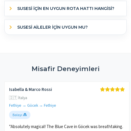
SUSESI IÇIN EN UYGUN ROTA HATTI HANGISI?
SUSESI AILELER IÇIN UYGUN MU?
Misafir Deneyimleri
Isabella & Marco Rossi
🇮🇹 İtalya
Fethiye → Göcek → Fethiye
Balayı 💑
"Absolutely magical! The Blue Cave in Göcek was breathtaking.