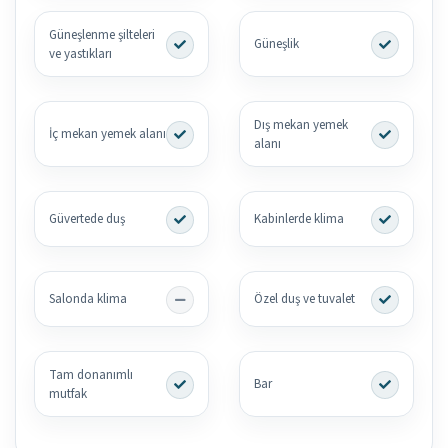
Güneşlenme şilteleri
Güneşlik
ve yastıkları
Dış mekan yemek
İç mekan yemek alanı
alanı
Güvertede duş
Kabinlerde klima
Salonda klima
Özel duş ve tuvalet
Tam donanımlı
Bar
mutfak