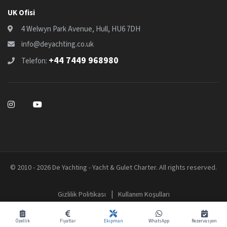
UK Ofisi
4 Welwyn Park Avenue, Hull, HU6 7DH
info@deyachting.co.uk
+44 7449 968980
Telefon:
© 2010 - 2026 De Yachting - Yacht & Gulet Charter. All rights reserved.
|
Gizlilik Politikası
Kullanım Koşulları
Özellik
Fiyatlar
Ekipman
WhatsApp
Rezervasyon