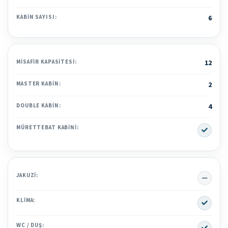
KABIN SAYISI:
6
MISAFIR KAPASITESI:
12
MASTER KABIN:
2
DOUBLE KABIN:
4
Yes
MÜRETTEBAT KABINI:
No
JAKUZI:
Yes
KLIMA:
Yes
WC / DUŞ: