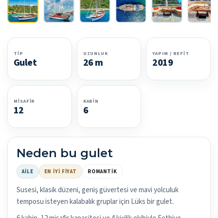
TIP
UZUNLUK
YAPIM / REFIT
Gulet
26 m
2019
MISAFIR
KABIN
12
6
Neden bu gulet
AILE
EN İYI FIYAT
ROMANTIK
Susesi, klasik düzeni, geniş güvertesi ve mavi yolculuk
temposu isteyen kalabalık gruplar için Lüks bir gulet.