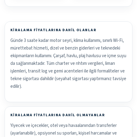
KIRALAMA FIYATLARINA DAHIL OLANLAR
Günde 3 saate kadar motor seyri, klima kullanımı, sınırlı Wi-Fi,
mürettebat hizmeti, dizel ve benzin giderleri ve teknedeki
ekipmanların kullanımı. Çarşaf, havlu, plaj havlusu ve içme suyu
da sağlanmaktadır. Tüm charter ve rıhtım vergileri, liman
işlemleri, transit log ve gemi acenteleri ile ilgili formaliteler ve
tekne sigortası dahildir (seyahat sigortası yaptırmanız tavsiye
edilir).
KIRALAMA FIYATLARINA DAHIL OLMAYANLAR
Yiyecek ve içecekler, otel veya havaalanından transferler
(ayarlanabilir), opsiyonel su sporları, kişisel harcamalar ve