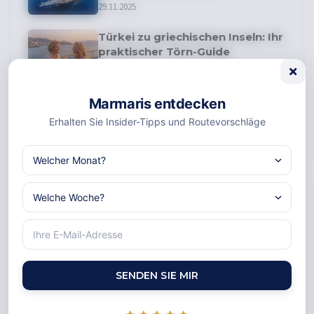
29.11.2025
Türkei zu griechischen Inseln: Ihr
praktischer Törn-Guide
26.02.2026
Private Yachtcharter in der
Marmaris entdecken
Türkei mit DE Yachting
Erhalten Sie Insider-Tipps und Routevorschläge
16.01.2025
Entdecken Sie Unsere Yachten
SENDEN SIE MIR