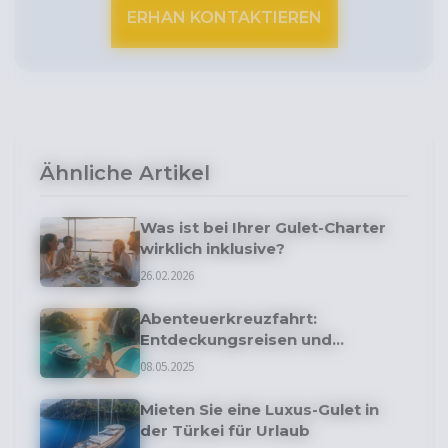
ERHAN KONTAKTIEREN
Ähnliche Artikel
Was ist bei Ihrer Gulet-Charter
wirklich inklusive?
26.02.2026
Abenteuerkreuzfahrt:
Entdeckungsreisen und
Fernziele
08.05.2025
Mieten Sie eine Luxus-Gulet in
der Türkei für Urlaub