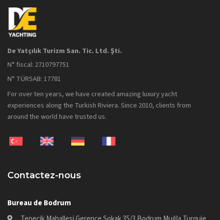
De Yatçılık Turizm San. Tic. Ltd. Şti.
N° fiscal: 2710797751
N° TÜRSAB: 17781
For over ten years, we have created amazing luxury yacht
experiences along the Turkish Riviera. Since 2010, clients from
around the world have trusted us.
Contactez-nous
Bureau de Bodrum
Tepecik Mahallesi Gerence Sokak 35/3 Bodrum Muğla Turquie