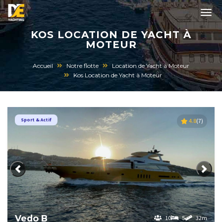
KOS LOCATION DE YACHT À
MOTEUR
Accueil
Notre flotte
Location de Yacht à Moteur
Kos Location de Yacht à Moteur
Sport & Actif
4.8
(7)
Précédent
Suiva
Vedo B
10
5
32m