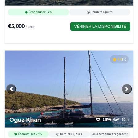
Économisez 17%
Derniers 6 jours
€5,000
VÉRIFIER LA DISPONIBILITÉ
/ Jour
4.6
(5)
Précédent
Suiva
Oguz Khan
12
6
50m
Économisez 27%
Derniers 8 jours
3 personnes regardent