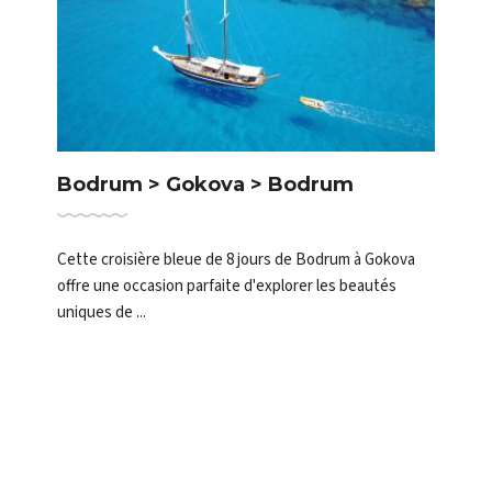
Bodrum > Îles grecques du Sud >
Bodrum
Cette croisière bleue de 8 jours vous emmène de
Bodrum aux îles grecques enchanteresses du sud de la
mer Égée. À b...