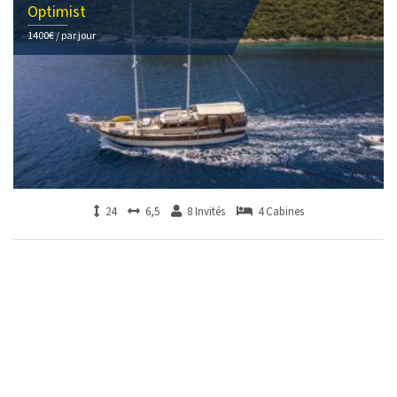
Optimist
1400€ / par jour
24
6,5
8 Invités
4 Cabines