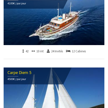
4100€ / par jour
42
10 mt
24 Invités
12 Cabines
Carpe Diem 5
4500€ / par jour