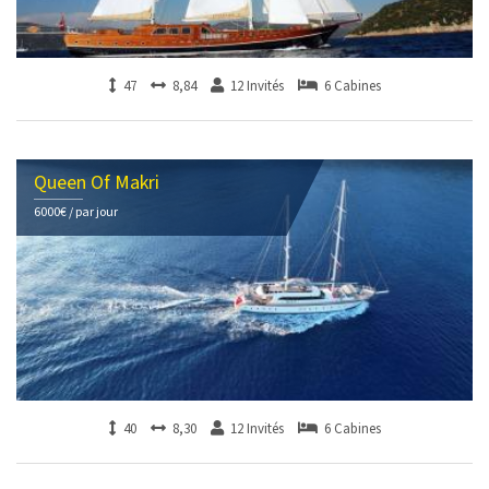
47
8,84
12 Invités
6 Cabines
Queen Of Makri
6000€ / par jour
40
8,30
12 Invités
6 Cabines