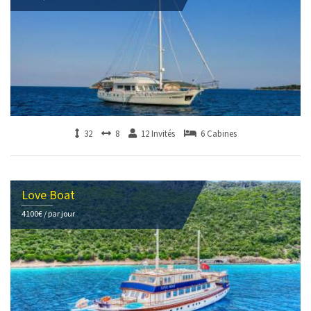
32
8
12 Invités
6 Cabines
Love Boat
4100€ / par jour