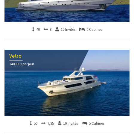
40
8
12 Invités
6 Cabines
Vetro
14000€ / par jour
50
7,35
10 Invités
5 Cabines