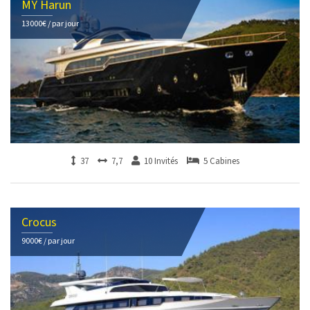
MY Harun
13000€ / par jour
37
7,7
10 Invités
5 Cabines
Crocus
9000€ / par jour