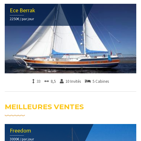
Ece Berrak
2250€ / par jour
33
8,5
10 Invités
5 Cabines
MEILLEURES VENTES
Freedom
3000€ / par jour