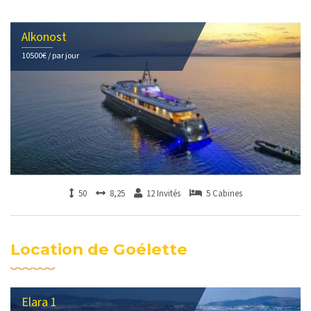
Alkonost
10500€ / par jour
50
8,25
12 Invités
5 Cabines
Location de Goélette
Elara 1