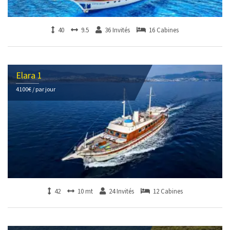
40
9.5
36 Invités
16 Cabines
Elara 1
4100€ / par jour
42
10 mt
24 Invités
12 Cabines