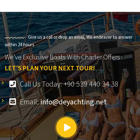
Give us a call or drop an email, We endeavor to answer
within 24 hours
We’ve Exclusive Boats With Charter Offers
LET’S PLAN YOUR NEXT TOUR!
Call Us Today: +90 539 440 34 38
Email:
info@deyachting.net