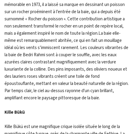
mémorable en 1973, il a laissé sa marque en dessinant un poisson
sur un rocher proéminent à l’entrée de la baie, qui a depuis été
surnommé « Rocher du poisson ». Cette contribution artistique a
non seulement transformé le rocher en un point de repère local,
mais a également inspiré le nom de toute la région.La baie elle-
même est remarquablement abritée, ce qui en fait un mouillage
idéal où les vents s’immiscent rarement. Les couleurs vibrantes de
la baie de Bedri Rahmi sont à couper le souffle, avec les eaux
azurées claires contrastant magnifiquement avec la verdure
luxuriante de la colline. Des pins imposants, des oliviers noueux et
des lauriers roses vibrants créent une toile de fond
époustouflante, mettant en valeur la beauté naturelle de la région.
Par temps clair, le ciel au-dessus rayonne d'un cyan brillant,
amplifiant encore le paysage pittoresque de la baie.
Kille Bükü
Kille Bükü est une magnifique crique isolée située le long de la
magnifique côte turque, près de la charmante ville de Fethiye. La