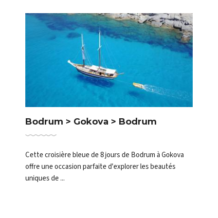
Bodrum > Îles grecques du Sud >
Bodrum
Cette croisière bleue de 8 jours vous emmène de
Bodrum aux îles grecques enchanteresses du sud de la
mer Égée. À b...