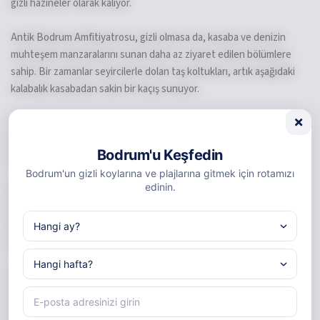
gizli hazineler olarak kalıyor.
Antik Bodrum Amfitiyatrosu, gizli olmasa da, kasaba ve denizin
muhteşem manzaralarını sunan daha az ziyaret edilen bölümlere
sahip. Bir zamanlar seyircilerle dolan taş koltukları, artık aşağıdaki
kalabalık kasabadan sakin bir kaçış sunuyor.
Antik Pedasa kenti, Bodrum'un tepelerinde gizli kalıyor. Bu bilinen
yolların dışındaki tarihi alan, ana cazibe noktalarının kalabalığından
Bodrum'u Keşfedin
uzakta bölgenin geçmişine bir bakış sunuyor.
Bodrum'un gizli koylarına ve plajlarına gitmek için rotamızı
edinin.
Bodrum'un antik kent surlarının kalıntısı olan Myndos Kapısı,
turistler tarafından genellikle göz ardı ediliyor. Bu gizli hazine,
kasabanın tarihine benzersiz bir bakış açısı sunuyor ve tarih
tutkunları için mutlaka ziyaret edilmeli.
Son olarak, Bodrum çevresindeki kaya yüzlerine oyulmuş antik
Leleg mezarları ziyaretçiler tarafından sıklıkla kaçırılıyor. M.Ö. 4.
yüzyıla tarihlenen bu gizli anıtlar, bölgenin antik geçmişine