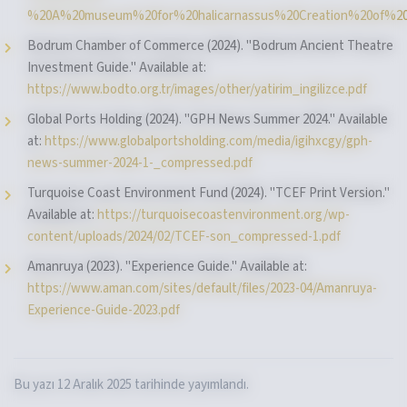
%20A%20museum%20for%20halicarnassus%20Creation%20of%20a
Bodrum Chamber of Commerce (2024). "Bodrum Ancient Theatre
Investment Guide." Available at:
https://www.bodto.org.tr/images/other/yatirim_ingilizce.pdf
Global Ports Holding (2024). "GPH News Summer 2024." Available
at:
https://www.globalportsholding.com/media/igihxcgy/gph-
news-summer-2024-1-_compressed.pdf
Turquoise Coast Environment Fund (2024). "TCEF Print Version."
Available at:
https://turquoisecoastenvironment.org/wp-
content/uploads/2024/02/TCEF-son_compressed-1.pdf
Amanruya (2023). "Experience Guide." Available at:
https://www.aman.com/sites/default/files/2023-04/Amanruya-
Experience-Guide-2023.pdf
Bu yazı 12 Aralık 2025 tarihinde yayımlandı.