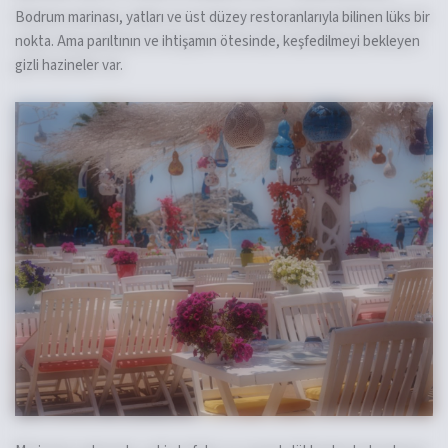
Bodrum marinası, yatları ve üst düzey restoranlarıyla bilinen lüks bir
nokta. Ama parıltının ve ihtişamın ötesinde, keşfedilmeyi bekleyen
gizli hazineler var.