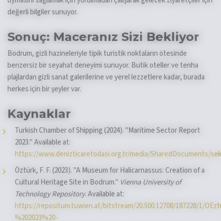
uymasını sağlamak için yorulmadan çalışarak gelecek ziyaretçiler için
değerli bilgiler sunuyor.
Sonuç: Maceranız Sizi Bekliyor
Bodrum, gizli hazineleriyle tipik turistik noktaların ötesinde
benzersiz bir seyahat deneyimi sunuyor. Butik oteller ve tenha
plajlardan gizli sanat galerilerine ve yerel lezzetlere kadar, burada
herkes için bir şeyler var.
Kaynaklar
Turkish Chamber of Shipping (2024). "Maritime Sector Report
2023." Available at:
https://www.denizticaretodasi.org.tr/media/SharedDocuments/s
Öztürk, F. F. (2023). "A Museum for Halicarnassus: Creation of a
Cultural Heritage Site in Bodrum."
Vienna University of
Technology Repository
. Available at:
https://repositum.tuwien.at/bitstream/20.500.12708/187228/1/O
%202023%20-