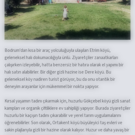
Bodrum'dan kısa bir araç yolculuğuyla ulaşılan Etrim köyü,
geleneksel halı dokumacılığıyla ünlü. Ziyaretçiler zanaatkarları
çalışırken izleyebilir, hatta benzersiz bir hatıra olarak el yapımı bir
halı satın alabilirler. Bir diğer gizli hazine ise Dere köyü. Bu
geleneksel köy nadiren turist görüyor, bu da onu otantik bir
deneyim arayanlar için mükemmel bir nokta yapıyor.
Kırsal yaşamın tadını çıkarmak için, huzurlu Gökçebel köyü gizli sanat
kampları ve organik çiftliklere ev sahipliği yapıyor. Burada ziyaretçiler
huzurlu bir kaçışın tadını çıkarabilir ve yerel tarım uygulamalarını
öğrenebilirler. Son olarak, Ortakent köyü büyüleyici taş evleri ve
sakin plajlarıyla gizli bir hazine olarak kalıyor. Huzur ve daha yavaş bir