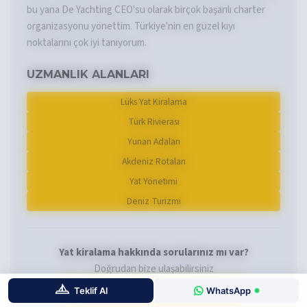
bu yana De Yachting CEO'su olarak birçok başarılı charter
organizasyonu yönettim. Türkiye'nin en güzel kıyı
noktalarını çok iyi tanıyorum.
UZMANLIK ALANLARI
Lüks Yat Kiralama
Türk Rivierası
Yunan Adaları
Akdeniz Rotaları
Yat Yönetimi
Deniz Turizmi
Yat kiralama hakkında sorularınız mı var?
Doğrudan bize ulaşabilirsiniz
Teklif Al
WhatsApp
ERHAN ILE İLETIŞIME GEÇIN