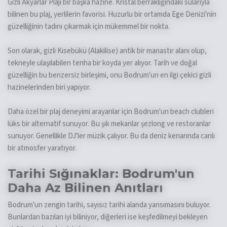
Gizli Akyarlar Plajı bir başka hazine. Kristal berraklığındaki sularıyla
bilinen bu plaj, yerlilerin favorisi. Huzurlu bir ortamda Ege Denizi'nin
güzelliğinin tadını çıkarmak için mükemmel bir nokta.
Son olarak, gizli Kısebükü (Alakilise) antik bir manastır alanı olup,
tekneyle ulaşılabilen tenha bir koyda yer alıyor. Tarih ve doğal
güzelliğin bu benzersiz birleşimi, onu Bodrum'un en ilgi çekici gizli
hazinelerinden biri yapıyor.
Daha özel bir plaj deneyimi arayanlar için Bodrum'un beach clubleri
lüks bir alternatif sunuyor. Bu şık mekanlar şezlong ve restoranlar
sunuyor. Genellikle DJ'ler müzik çalıyor. Bu da deniz kenarında canlı
bir atmosfer yaratıyor.
Tarihi Sığınaklar: Bodrum'un
Daha Az Bilinen Anıtları
Bodrum'un zengin tarihi, sayısız tarihi alanda yansımasını buluyor.
Bunlardan bazıları iyi biliniyor, diğerleri ise keşfedilmeyi bekleyen