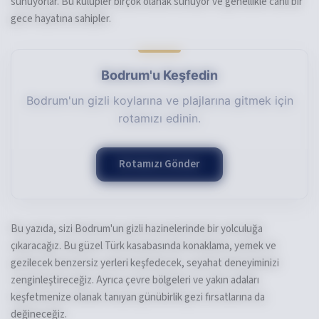
sunuyorlar. Bu kulüpler birçok olanak sunuyor ve genellikle canlı bir
gece hayatına sahipler.
Bodrum'u Keşfedin
Bodrum'un gizli koylarına ve plajlarına gitmek için
rotamızı edinin.
Rotamızı Gönder
Bu yazıda, sizi Bodrum'un gizli hazinelerinde bir yolculuğa
çıkaracağız. Bu güzel Türk kasabasında konaklama, yemek ve
gezilecek benzersiz yerleri keşfedecek, seyahat deneyiminizi
zenginleştireceğiz. Ayrıca çevre bölgeleri ve yakın adaları
keşfetmenize olanak tanıyan günübirlik gezi fırsatlarına da
değineceğiz.