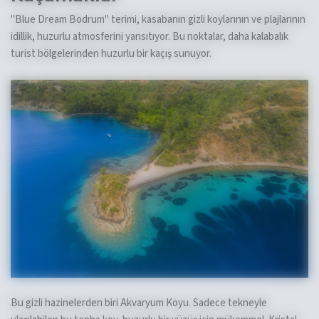
"Blue Dream Bodrum" terimi, kasabanın gizli koylarının ve plajlarının
idillik, huzurlu atmosferini yansıtıyor. Bu noktalar, daha kalabalık
turist bölgelerinden huzurlu bir kaçış sunuyor.
Bu gizli hazinelerden biri Akvaryum Koyu. Sadece tekneyle