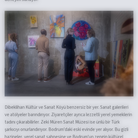
Dibeklihan Kültür ve Sanat Köyü benzersiz bir yer. Sanat galerileri
ve atölyeler barındırıyor. Ziyaretçiler ayrıca lezzetli yerel yemeklerin
tadını çıkarabilirler. Zeki Müren Sanat Müzesi ise ünlü bir Türk
şarkıcıyı onurlandırıyor. Bodrum'daki eski evinde yer alıyor. Bu gizli
hazineler, yerel sanat sahnesine ve Bodrum'un zengin kültürel