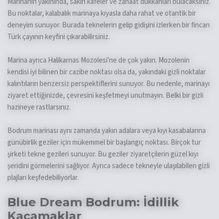
Marinanın yakınında, sakin kafeler ve zanaat dükkanları bulacaksınız.
Bu noktalar, kalabalık marinaya kıyasla daha rahat ve otantik bir
deneyim sunuyor. Burada teknelerin gelip gidişini izlerken bir fincan
Türk çayının keyfini çıkarabilirsiniz.
Marina ayrıca Halikarnas Mozolesi'ne de çok yakın. Mozolenin
kendisi iyi bilinen bir cazibe noktası olsa da, yakındaki gizli noktalar
kalıntıların benzersiz perspektiflerini sunuyor. Bu nedenle, marinayı
ziyaret ettiğinizde, çevresini keşfetmeyi unutmayın. Belki bir gizli
hazineye rastlarsınız.
Bodrum marinası aynı zamanda yakın adalara veya kıyı kasabalarına
günübirlik geziler için mükemmel bir başlangıç noktası. Birçok tur
şirketi tekne gezileri sunuyor. Bu geziler ziyaretçilerin güzel kıyı
şeridini görmelerini sağlıyor. Ayrıca sadece tekneyle ulaşılabilen gizli
plajları keşfedebiliyorlar.
Blue Dream Bodrum: İdillik
Kaçamaklar