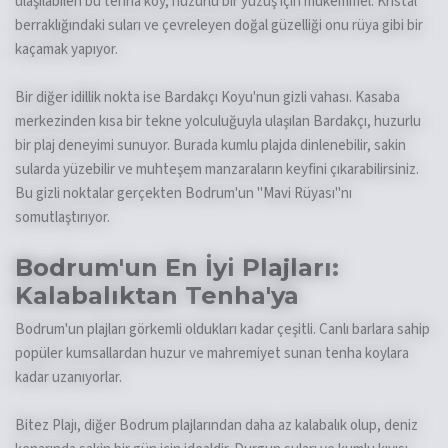
ulaşılabilen bu tenha koy, huzurlu bir yüzüş için mükemmel. Kristal
berraklığındaki suları ve çevreleyen doğal güzelliği onu rüya gibi bir
kaçamak yapıyor.
Bir diğer idillik nokta ise Bardakçı Koyu'nun gizli vahası. Kasaba
merkezinden kısa bir tekne yolculuğuyla ulaşılan Bardakçı, huzurlu
bir plaj deneyimi sunuyor. Burada kumlu plajda dinlenebilir, sakin
sularda yüzebilir ve muhteşem manzaraların keyfini çıkarabilirsiniz.
Bu gizli noktalar gerçekten Bodrum'un "Mavi Rüyası"nı
somutlaştırıyor.
Bodrum'un En İyi Plajları:
Kalabalıktan Tenha'ya
Bodrum'un plajları görkemli oldukları kadar çeşitli. Canlı barlara sahip
popüler kumsallardan huzur ve mahremiyet sunan tenha koylara
kadar uzanıyorlar.
Bitez Plajı, diğer Bodrum plajlarından daha az kalabalık olup, deniz