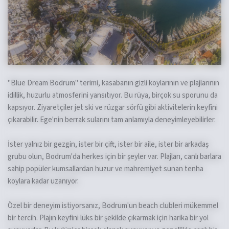
"Blue Dream Bodrum" terimi, kasabanın gizli koylarının ve plajlarının
idillik, huzurlu atmosferini yansıtıyor. Bu rüya, birçok su sporunu da
kapsıyor. Ziyaretçiler jet ski ve rüzgar sörfü gibi aktivitelerin keyfini
çıkarabilir. Ege'nin berrak sularını tam anlamıyla deneyimleyebilirler.
İster yalnız bir gezgin, ister bir çift, ister bir aile, ister bir arkadaş
grubu olun, Bodrum'da herkes için bir şeyler var. Plajları, canlı barlara
sahip popüler kumsallardan huzur ve mahremiyet sunan tenha
koylara kadar uzanıyor.
Özel bir deneyim istiyorsanız, Bodrum'un beach clubleri mükemmel
bir tercih. Plajın keyfini lüks bir şekilde çıkarmak için harika bir yol