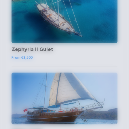
Zephyria II Gulet
From €3,500