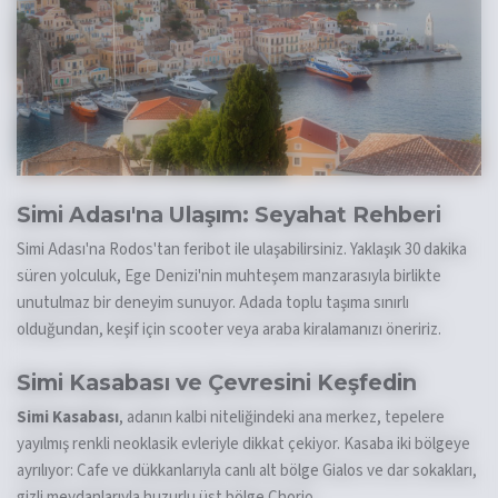
Simi Adası'na Ulaşım: Seyahat Rehberi
Simi Adası'na Rodos'tan feribot ile ulaşabilirsiniz. Yaklaşık 30 dakika
süren yolculuk, Ege Denizi'nin muhteşem manzarasıyla birlikte
unutulmaz bir deneyim sunuyor. Adada toplu taşıma sınırlı
olduğundan, keşif için scooter veya araba kiralamanızı öneririz.
Simi Kasabası ve Çevresini Keşfedin
Simi Kasabası
, adanın kalbi niteliğindeki ana merkez, tepelere
yayılmış renkli neoklasik evleriyle dikkat çekiyor. Kasaba iki bölgeye
ayrılıyor: Cafe ve dükkanlarıyla canlı alt bölge Gialos ve dar sokakları,
gizli meydanlarıyla huzurlu üst bölge Chorio.