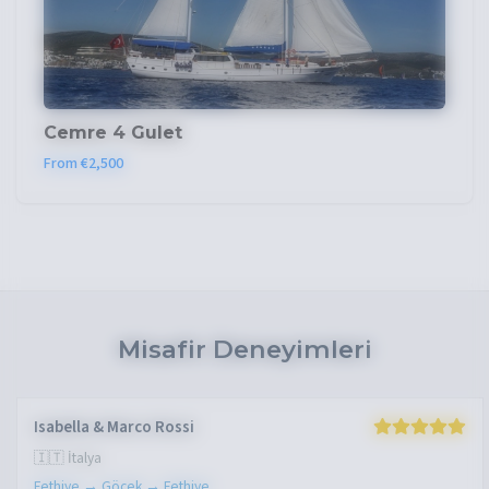
Cemre 4 Gulet
From €2,500
Misafir Deneyimleri
Isabella & Marco Rossi
🇮🇹 İtalya
Fethiye → Göcek → Fethiye