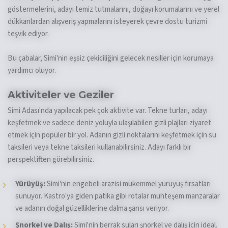
göstermelerini, adayı temiz tutmalarını, doğayı korumalarını ve yerel
dükkanlardan alışveriş yapmalarını isteyerek çevre dostu turizmi
teşvik ediyor.
Bu çabalar, Simi'nin eşsiz çekiciliğini gelecek nesiller için korumaya
yardımcı oluyor.
Aktiviteler ve Geziler
Simi Adası'nda yapılacak pek çok aktivite var. Tekne turları, adayı
keşfetmek ve sadece deniz yoluyla ulaşılabilen gizli plajları ziyaret
etmek için popüler bir yol. Adanın gizli noktalarını keşfetmek için su
taksileri veya tekne taksileri kullanabilirsiniz. Adayı farklı bir
perspektiften görebilirsiniz.
Yürüyüş:
Simi'nin engebeli arazisi mükemmel yürüyüş fırsatları
sunuyor. Kastro'ya giden patika gibi rotalar muhteşem manzaralar
ve adanın doğal güzelliklerine dalma şansı veriyor.
Şnorkel ve Dalış:
Simi'nin berrak suları şnorkel ve dalış için ideal.