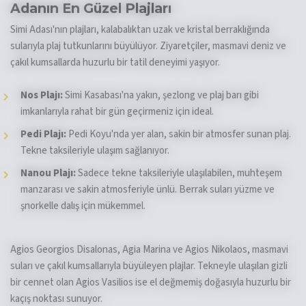
Adanın En Güzel Plajları
Simi Adası'nın plajları, kalabalıktan uzak ve kristal berraklığında
sularıyla plaj tutkunlarını büyülüyor. Ziyaretçiler, masmavi deniz ve
çakıl kumsallarda huzurlu bir tatil deneyimi yaşıyor.
Nos Plajı:
Simi Kasabası'na yakın, şezlong ve plaj barı gibi
imkanlarıyla rahat bir gün geçirmeniz için ideal.
Pedi Plajı:
Pedi Koyu'nda yer alan, sakin bir atmosfer sunan plaj.
Tekne taksileriyle ulaşım sağlanıyor.
Nanou Plajı:
Sadece tekne taksileriyle ulaşılabilen, muhteşem
manzarası ve sakin atmosferiyle ünlü. Berrak suları yüzme ve
şnorkelle dalış için mükemmel.
Agios Georgios Disalonas, Agia Marina ve Agios Nikolaos, masmavi
suları ve çakıl kumsallarıyla büyüleyen plajlar. Tekneyle ulaşılan gizli
bir cennet olan Agios Vasilios ise el değmemiş doğasıyla huzurlu bir
kaçış noktası sunuyor.