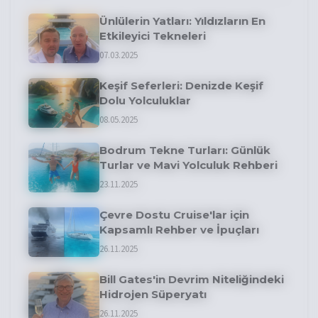
Ünlülerin Yatları: Yıldızların En
Etkileyici Tekneleri
07.03.2025
Keşif Seferleri: Denizde Keşif
Dolu Yolculuklar
08.05.2025
Bodrum Tekne Turları: Günlük
Turlar ve Mavi Yolculuk Rehberi
23.11.2025
Çevre Dostu Cruise'lar için
Kapsamlı Rehber ve İpuçları
26.11.2025
Bill Gates'in Devrim Niteliğindeki
Hidrojen Süperyatı
26.11.2025