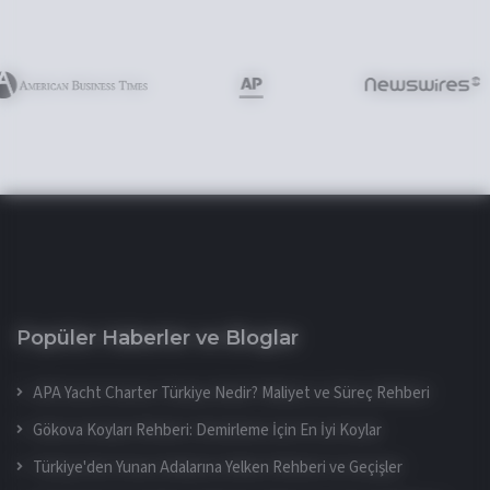
Popüler Haberler ve Bloglar
APA Yacht Charter Türkiye Nedir? Maliyet ve Süreç Rehberi
Gökova Koyları Rehberi: Demirleme İçin En İyi Koylar
Türkiye'den Yunan Adalarına Yelken Rehberi ve Geçişler