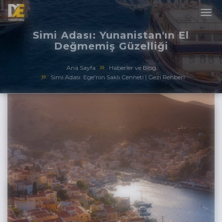
Simi Adası: Yunanistan'ın El
Değmemiş Güzelliği
Ana Sayfa
Haberler ve Blog
Simi Adası: Ege'nin Saklı Cenneti | Gezi Rehberi