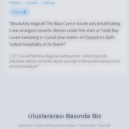
Fethiye → Göcek → Fethiye
Balayı 💑
"Absolutely magical! The Blue Cave in Göcek was breathtaking.
Crew arranged romantic dinners under the stars at Tomb Bay.
Loved swimming in crystal clear waters of Cleopatra's Bath.
Turkish hospitality at its finest!"
🇹🇷 "Göcek'teki Mavi Mağara muhteşemdi. Tomb Koyu'nda
yıldızların altında romantik akşam yemeği ve Kleopatra Hamamı'nda
yüzmek harikaydı."
Uluslararası Basında Biz
Dünyanın Seçkin Medya Kuruluşları Tarafından Tanındık