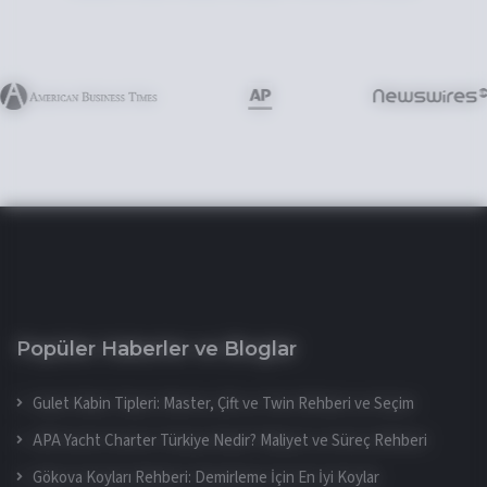
Popüler Haberler ve Bloglar
Gulet Kabin Tipleri: Master, Çift ve Twin Rehberi ve Seçim
APA Yacht Charter Türkiye Nedir? Maliyet ve Süreç Rehberi
Gökova Koyları Rehberi: Demirleme İçin En İyi Koylar