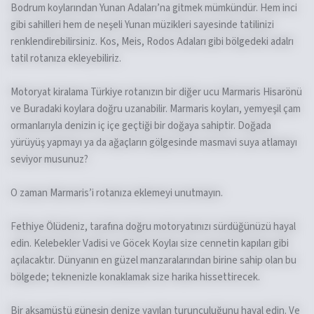
Bodrum koylarından Yunan Adaları’na gitmek mümkündür. Hem inci
gibi sahilleri hem de neşeli Yunan müzikleri sayesinde tatilinizi
renklendirebilirsiniz. Kos, Meis, Rodos Adaları gibi bölgedeki adalrı
tatil rotanıza ekleyebiliriz.
Motoryat kiralama Türkiye rotanızın bir diğer ucu Marmaris Hisarönü
ve Buradaki koylara doğru uzanabilir. Marmaris koyları, yemyeşil çam
ormanlarıyla denizin iç içe geçtiği bir doğaya sahiptir. Doğada
yürüyüş yapmayı ya da ağaçların gölgesinde masmavi suya atlamayı
seviyor musunuz?
O zaman Marmaris’i rotanıza eklemeyi unutmayın.
Fethiye Ölüdeniz, tarafına doğru motoryatınızı sürdüğünüzü hayal
edin. Kelebekler Vadisi ve Göcek Koylaı size cennetin kapıları gibi
açılacaktır. Dünyanın en güzel manzaralarından birine sahip olan bu
bölgede; teknenizle konaklamak size harika hissettirecek.
Bir akşamüstü güneşin denize yayılan turunculuğunu hayal edin. Ve