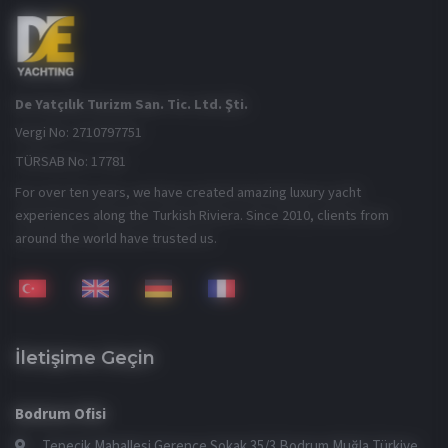
De Yatçılık Turizm San. Tic. Ltd. Şti.
Vergi No: 2710797751
TÜRSAB No: 17781
For over ten years, we have created amazing luxury yacht
experiences along the Turkish Riviera. Since 2010, clients from
around the world have trusted us.
İletişime Geçin
Bodrum Ofisi
Tepecik Mahallesi Gerence Sokak 35/3 Bodrum Muğla Türkiye