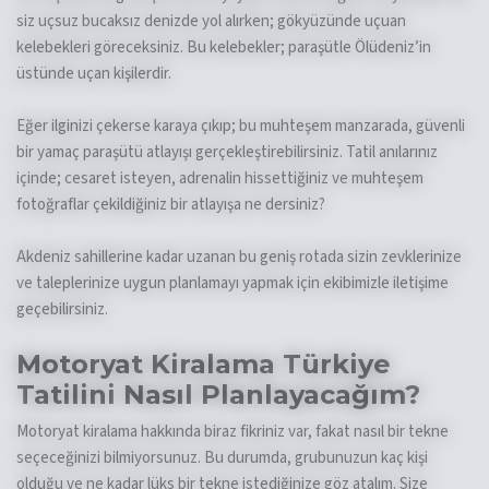
siz uçsuz bucaksız denizde yol alırken; gökyüzünde uçuan
kelebekleri göreceksiniz. Bu kelebekler; paraşütle Ölüdeniz’in
üstünde uçan kişilerdir.
Eğer ilginizi çekerse karaya çıkıp; bu muhteşem manzarada, güvenli
bir yamaç paraşütü atlayışı gerçekleştirebilirsiniz. Tatil anılarınız
içinde; cesaret isteyen, adrenalin hissettiğiniz ve muhteşem
fotoğraflar çekildiğiniz bir atlayışa ne dersiniz?
Akdeniz sahillerine kadar uzanan bu geniş rotada sizin zevklerinize
ve taleplerinize uygun planlamayı yapmak için ekibimizle iletişime
geçebilirsiniz.
Motoryat Kiralama Türkiye
Tatilini Nasıl Planlayacağım?
Motoryat kiralama hakkında biraz fikriniz var, fakat nasıl bir tekne
seçeceğinizi bilmiyorsunuz. Bu durumda, grubunuzun kaç kişi
olduğu ve ne kadar lüks bir tekne istediğinize göz atalım. Size