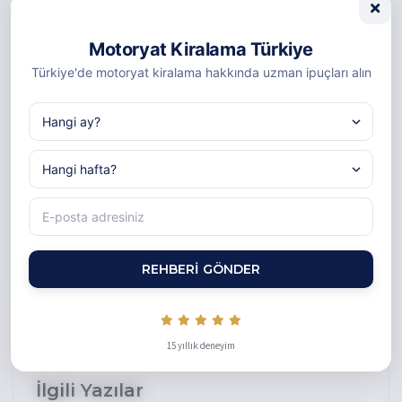
Türk Rivierası
Yunan Adaları
Motoryat Kiralama Türkiye
Akdeniz Rotaları
Türkiye'de motoryat kiralama hakkında uzman ipuçları alın
Yat Yönetimi
Deniz Turizmi
Yat kiralama hakkında sorularınız mı var?
Doğrudan bize ulaşabilirsiniz
ERHAN ILE İLETIŞIME GEÇIN
REHBERI GÖNDER
15 yıllık deneyim
İlgili Yazılar