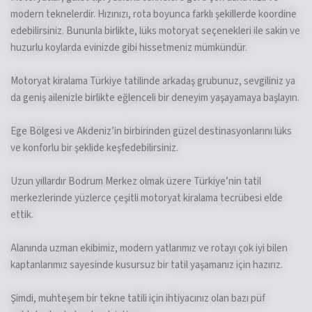
modern teknelerdir. Hızınızı, rota boyunca farklı şekillerde koordine
edebilirsiniz. Bununla birlikte, lüks motoryat seçenekleri ile sakin ve
huzurlu koylarda evinizde gibi hissetmeniz mümkündür.
Motoryat kiralama Türkiye tatilinde arkadaş grubunuz, sevgiliniz ya
da geniş ailenizle birlikte eğlenceli bir deneyim yaşayamaya başlayın.
Ege Bölgesi ve Akdeniz’in birbirinden güzel destinasyonlarını lüks
ve konforlu bir şeklide keşfedebilirsiniz.
Uzun yıllardır Bodrum Merkez olmak üzere Türkiye’nin tatil
merkezlerinde yüzlerce çeşitli motoryat kiralama tecrübesi elde
ettik.
Alanında uzman ekibimiz, modern yatlarımız ve rotayı çok iyi bilen
kaptanlarımız sayesinde kusursuz bir tatil yaşamanız için hazırız.
Şimdi, muhteşem bir tekne tatili için ihtiyacınız olan bazı püf